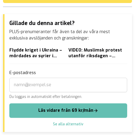
Gillade du denna artikel?
PLUS-prenumeranter får även ta del av våra mest
exklusiva avslöjanden och granskningar:
Flydde kriget i Ukraina –
VIDEO: Muslimsk protest
BIL
mördades av syrier i
utanför riksdagen –
för
Tyskland
förbjud koranbränning
exp
vän
E-postadress
Du loggas in automatiskt efter betalningen.
Läs vidare från 69 kr/mån
Se alla alternativ