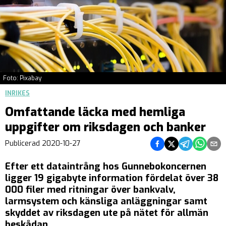
Foto: Pixabay
INRIKES
Omfattande läcka med hemliga
uppgifter om riksdagen och banker
Dela på Facebook
Dela på Twitter
Dela på Teleg
Dela på 
Dela 
Publicerad
2020-10-27
Efter ett dataintrång hos Gunnebokoncernen
ligger 19 gigabyte information fördelat över 38
000 filer med ritningar över bankvalv,
larmsystem och känsliga anläggningar samt
skyddet av riksdagen ute på nätet för allmän
beskådan.