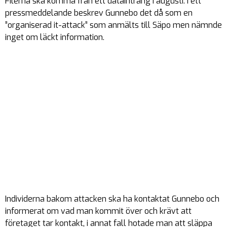
Filerna ska komma från ett dataintrång i augusti. I ett
pressmeddelande beskrev Gunnebo det då som en
”organiserad it-attack” som anmälts till Säpo men nämnde
inget om läckt information.
Individerna bakom attacken ska ha kontaktat Gunnebo och
informerat om vad man kommit över och krävt att
företaget tar kontakt, i annat fall hotade man att släppa