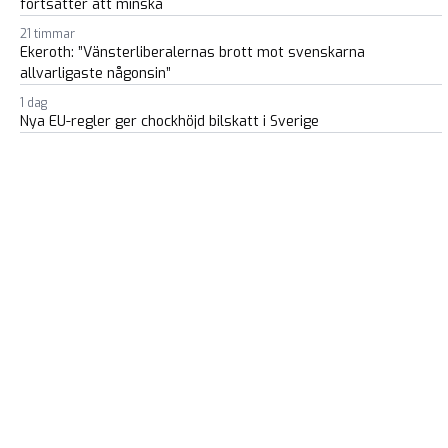
fortsätter att minska
21 timmar
Ekeroth: ”Vänsterliberalernas brott mot svenskarna
allvarligaste någonsin”
1 dag
Nya EU-regler ger chockhöjd bilskatt i Sverige