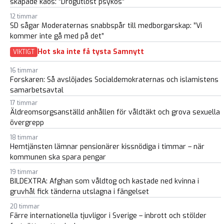
skapade kaos: ”Drogutlöst psykos”
12 timmar
SD sågar Moderaternas snabbspår till medborgarskap: ”Vi
kommer inte gå med på det”
Hot ska inte få tysta Samnytt
VIKTIGT
16 timmar
Forskaren: Så avslöjades Socialdemokraternas och islamistens
samarbetsavtal
17 timmar
Äldreomsorgsanställd anhållen för våldtäkt och grova sexuella
övergrepp
18 timmar
Hemtjänsten lämnar pensionärer kissnödiga i timmar – när
kommunen ska spara pengar
19 timmar
BILDEXTRA: Afghan som våldtog och kastade ned kvinna i
gruvhål fick tänderna utslagna i fängelset
20 timmar
Färre internationella tjuvligor i Sverige – inbrott och stölder