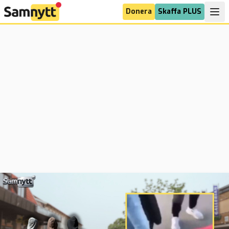
Donera
Skaffa PLUS