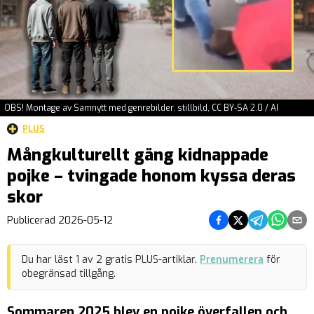
OBS! Montage av Samnytt med genrebilder. stillbild, CC BY-SA 2.0 / AI
PLUS
Mångkulturellt gäng kidnappade
pojke – tvingade honom kyssa deras
skor
Dela på Facebook
Dela på Twitter
Dela på Teleg
Dela på 
Dela 
Publicerad
2026-05-12
Du har läst
1
av
2
gratis PLUS-artiklar.
Prenumerera
för
obegränsad tillgång.
Sommaren 2025 blev en pojke överfallen och