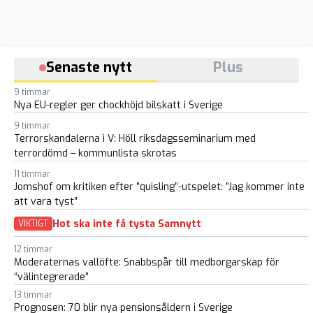
Senaste nytt
Plus
9 timmar
Nya EU-regler ger chockhöjd bilskatt i Sverige
9 timmar
Terrorskandalerna i V: Höll riksdagsseminarium med
terrordömd – kommunlista skrotas
11 timmar
Jomshof om kritiken efter ”quisling”-utspelet: ”Jag kommer inte
att vara tyst”
Hot ska inte få tysta Samnytt
VIKTIGT
12 timmar
Moderaternas vallöfte: Snabbspår till medborgarskap för
“välintegrerade”
13 timmar
Prognosen: 70 blir nya pensionsåldern i Sverige