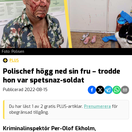
Foto: Polisen
PLUS
Polischef högg ned sin fru – trodde
hon var spetsnaz-soldat
Dela på Facebook
Dela på Twitter
Dela på Teleg
Dela på 
Dela 
Publicerad
2022-08-15
Du har läst
1
av
2
gratis PLUS-artiklar.
Prenumerera
för
obegränsad tillgång.
Kriminalinspektör Per-Olof Ekholm,