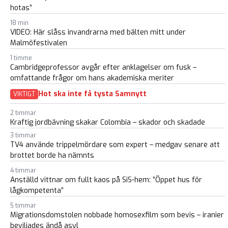
hotas”
18 min
VIDEO: Här slåss invandrarna med bälten mitt under
Malmöfestivalen
1 timme
Cambridgeprofessor avgår efter anklagelser om fusk –
omfattande frågor om hans akademiska meriter
Hot ska inte få tysta Samnytt
VIKTIGT
2 timmar
Kraftig jordbävning skakar Colombia – skador och skadade
3 timmar
TV4 använde trippelmördare som expert – medgav senare att
brottet borde ha nämnts
4 timmar
Anställd vittnar om fullt kaos på SiS-hem: ”Öppet hus för
lågkompetenta”
5 timmar
Migrationsdomstolen nobbade homosexfilm som bevis – iranier
beviljades ändå asyl