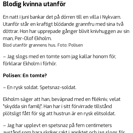
Blodig kvinna utanför
En natt i juni bankar det på dörren till en villa i Nykvarn.
Utanför står en kraftigt blödande grannfru med sina två
döttrar. Hon har upprepade gånger blivit knivhuggen av sin
man, Per-Olof Ekholm.
Blod utanför grannens hus. Foto: Polisen
– Jag slogs med en tomte som jag kallar honom för,
förklarar Ekholm i förhör.
Polisen: En tomte?
– En rysk soldat. Spetsnaz-soldat.
Ekholm säger att han, beväpnad med en filékniv, velat
”skydda sin familj”. Han har i sitt förvirrade tillstånd
plötsligt fått för sig att hustrun är en rysk elitsoldat.
– Jag har upplevt en spetsnaz på fem centimeters
avstånd som bara skriker rakt i ansiktet och jag slogs för