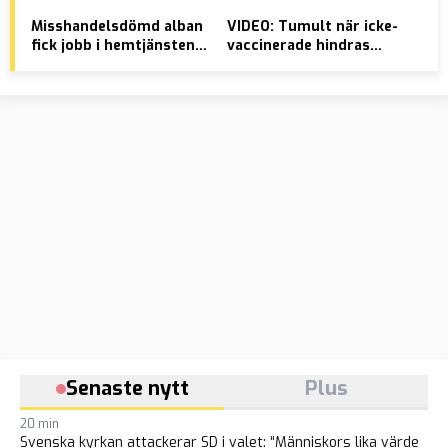
Misshandelsdömd alban
VIDEO: Tumult när icke-
Nat
fick jobb i hemtjänsten –
vaccinerade hindras
att
våldtog vårdtagare
handla mat
Senaste nytt
Plus
20 min
Svenska kyrkan attackerar SD i valet: “Människors lika värde