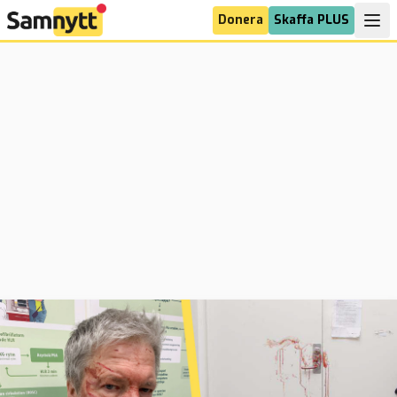
Donera
Skaffa PLUS