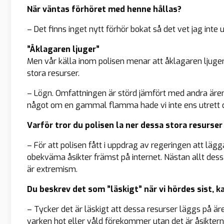
När väntas förhöret med henne hållas?
– Det finns inget nytt förhör bokat så det vet jag inte
”Åklagaren ljuger”
Men vår källa inom polisen menar att åklagaren ljuger
stora resurser.
– Lögn. Omfattningen är störd jämfört med andra ärend
något om en gammal flamma hade vi inte ens utrett d
Varför tror du polisen la ner dessa stora resurser
– För att polisen fått i uppdrag av regeringen att lä
obekväma åsikter främst på internet. Nästan allt dessa
är extremism.
Du beskrev det som ”läskigt” när vi hördes sist, k
– Tycker det är läskigt att dessa resurser läggs på ä
varken hot eller våld förekommer utan det är åsiktern