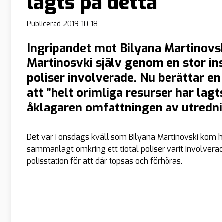
lagts på detta”
Publicerad
2019-10-18
Ingripandet mot Bilyana Martinovsk
Martinosvki själv genom en stor in
poliser involverade. Nu berättar e
att ”helt orimliga resurser har lagt
åklagaren omfattningen av utredn
Det var i onsdags kväll som Bilyana Martinovski kom 
sammanlagt omkring ett tiotal poliser varit involverade
polisstation för att där topsas och förhöras.