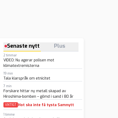
Senaste nytt
Plus
2 timmar
VIDEO: Nu agerar polisen mot
klimatextremisterna
19 min
Tala klarspråk om etnicitet
7 min
Forskare hittar ny metall skapad av
Hiroshima-bomben – gömd i sand i 80 år
Hot ska inte få tysta Samnytt
VIKTIGT
1 timme