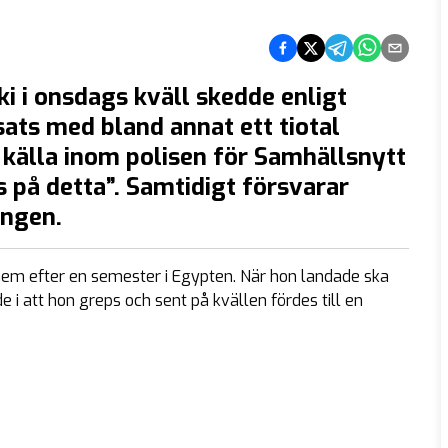
Dela på Facebook
Dela på Twitter
Dela på Telegram
Dela på What
Dela via e
i i onsdags kväll skedde enligt
sats med bland annat ett tiotal
n källa inom polisen för Samhällsnytt
s på detta”. Samtidigt försvarar
ingen.
hem efter en semester i Egypten. När hon landade ska
 i att hon greps och sent på kvällen fördes till en