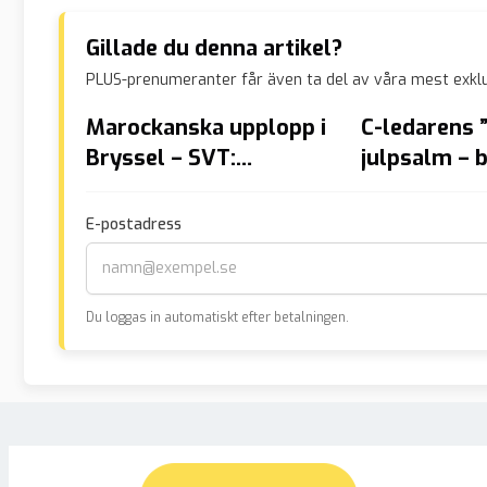
Gillade du denna artikel?
PLUS-prenumeranter får även ta del av våra mest exklu
Marockanska upplopp i
C-ledarens ”
Bryssel – SVT:
julpsalm – b
”Upprörda belgare”
”Gud” mot ”
E-postadress
Du loggas in automatiskt efter betalningen.