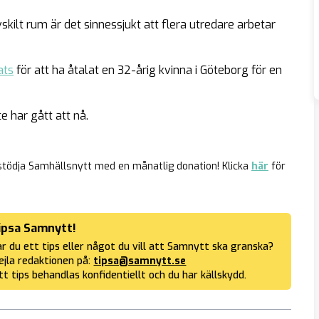
skilt rum är det sinnessjukt att flera utredare arbetar
ts
för att ha åtalat en 32-årig kvinna i Göteborg för en
e har gått att nå.
stödja Samhällsnytt med en månatlig donation! Klicka
här
för
ipsa Samnytt!
r du ett tips eller något du vill att Samnytt ska granska?
jla redaktionen på:
tipsa@samnytt.se
tt tips behandlas konfidentiellt och du har källskydd.