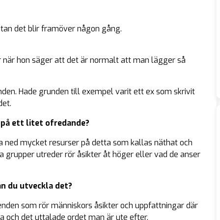
 utan det blir framöver någon gång.
 när hon säger att det är normalt att man lägger så
en. Hade grunden till exempel varit ett ex som skrivit
et.
 på ett litet ofredande?
gga ned mycket resurser på detta som kallas näthat och
 grupper utreder rör åsikter åt höger eller vad de anser
an du utveckla det?
renden som rör människors åsikter och uppfattningar där
a och det uttalade ordet man är ute efter.