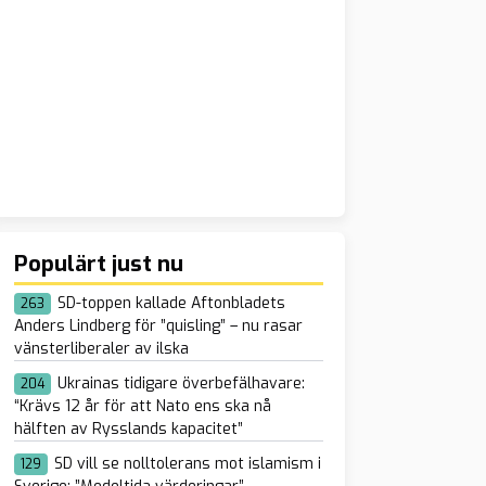
Populärt just nu
SD-toppen kallade Aftonbladets
263
Anders Lindberg för ”quisling” – nu rasar
vänsterliberaler av ilska
Ukrainas tidigare överbefälhavare:
204
“Krävs 12 år för att Nato ens ska nå
hälften av Rysslands kapacitet”
SD vill se nolltolerans mot islamism i
129