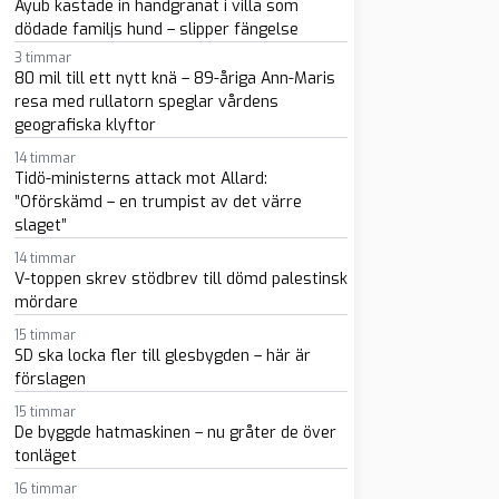
Ayub kastade in handgranat i villa som
dödade familjs hund – slipper fängelse
sapp
-post
3 timmar
80 mil till ett nytt knä – 89-åriga Ann-Maris
resa med rullatorn speglar vårdens
geografiska klyftor
14 timmar
Tidö-ministerns attack mot Allard:
”Oförskämd – en trumpist av det värre
slaget”
14 timmar
V-toppen skrev stödbrev till dömd palestinsk
mördare
15 timmar
SD ska locka fler till glesbygden – här är
förslagen
15 timmar
De byggde hatmaskinen – nu gråter de över
tonläget
16 timmar