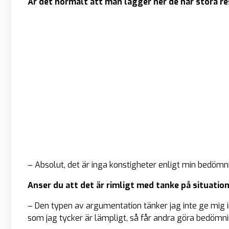
Är det normalt att man lägger ner de här stora r
– Absolut, det är inga konstigheter enligt min bedömn
Anser du att det är rimligt med tanke på situatio
– Den typen av argumentation tänker jag inte ge mig in
som jag tycker är lämpligt, så får andra göra bedömni