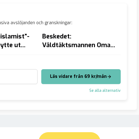
siva avslöjanden och granskningar:
islamist”-
Beskedet:
Major
ytte ut
Våldtäktsmannen Omar
dokum
Allah”
välkommen TILLBAKA
till Sverige
Läs vidare från 69 kr/mån
Se alla alternativ