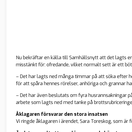
Nu bekräftar en källa till Samhällsnytt att det lagts 
misstänkt för: ofredande, vilket normalt sett är ett böt
– Det har lagts ned många timmar på att söka efter he
för att spåra hennes rörelser, anhöriga och grannar ha
– Det har även beslutats om fyra husrannsakningar på o
arbete som lagts ned med tanke på brottsrubriceringen
Åklagaren försvarar den stora insatsen
Vi ringde åklagaren i ärendet, Sara Toreskog, som är f