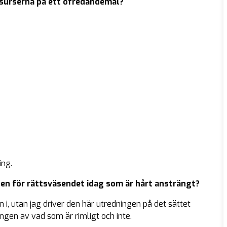
esurserna på ett ofredandemål?
ing.
nen för rättsväsendet idag som är hårt ansträngt?
 i, utan jag driver den här utredningen på det sättet
ngen av vad som är rimligt och inte.