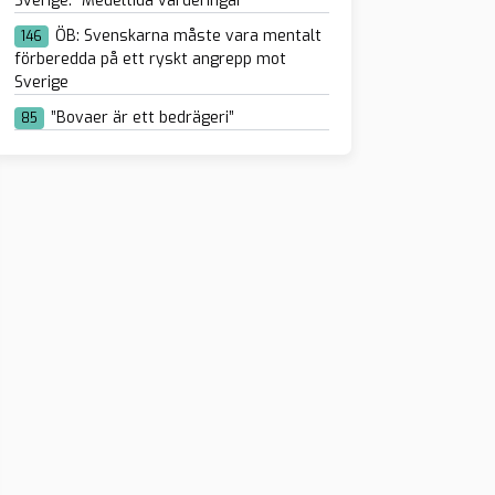
Sverige: ”Medeltida värderingar”
ÖB: Svenskarna måste vara mentalt
146
förberedda på ett ryskt angrepp mot
Sverige
”Bovaer är ett bedrägeri”
85