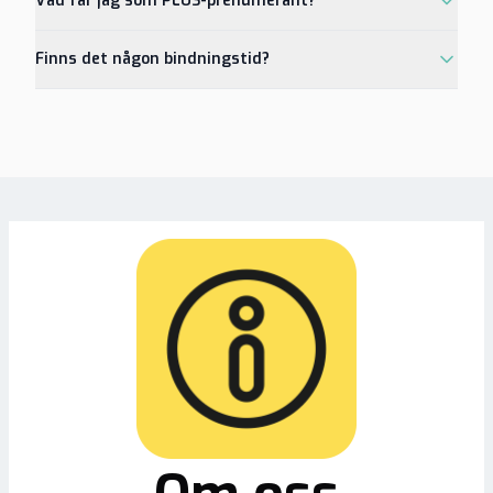
Vad får jag som PLUS-prenumerant?
Finns det någon bindningstid?