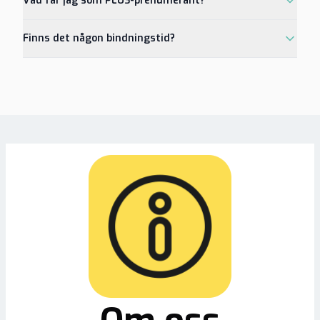
Vad får jag som PLUS-prenumerant?
Finns det någon bindningstid?