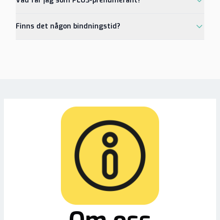
Vad får jag som PLUS-prenumerant?
Finns det någon bindningstid?