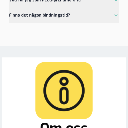
Vad får jag som PLUS-prenumerant?
Finns det någon bindningstid?