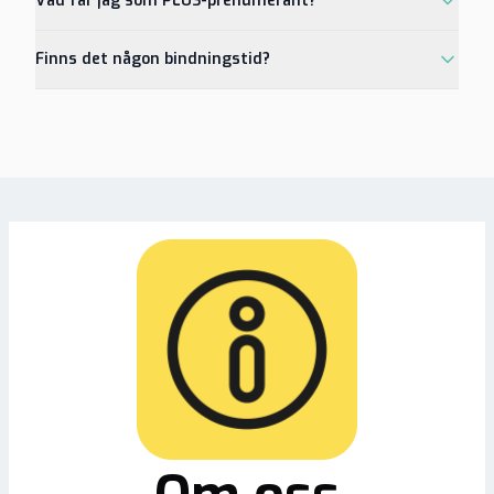
Vad får jag som PLUS-prenumerant?
Finns det någon bindningstid?