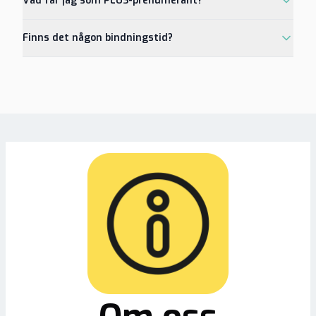
Vad får jag som PLUS-prenumerant?
Finns det någon bindningstid?