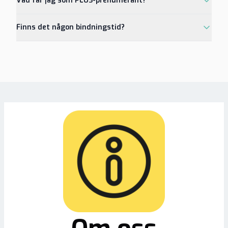
Vad får jag som PLUS-prenumerant?
Finns det någon bindningstid?