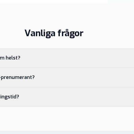
Vanliga frågor
om helst?
S-prenumerant?
ingstid?