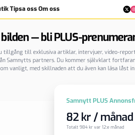
tik
Tipsa oss
Om oss
 bilden — bli PLUS-prenumera
illgång till exklusiva artiklar, intervjuer, video-repo
rån Samnytts partners. Du kommer självklart fortfaran
om vanligt, med skillnaden att du även kan läsa låst in
Samnytt PLUS Annonsfr
82 kr / månad
Totalt 984 kr var 12:e månad