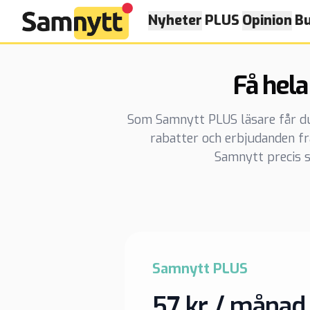
Nyheter
PLUS
Opinion
Bu
Få hela
Som Samnytt PLUS läsare får du t
rabatter och erbjudanden f
Samnytt precis s
Samnytt PLUS
57 kr / månad