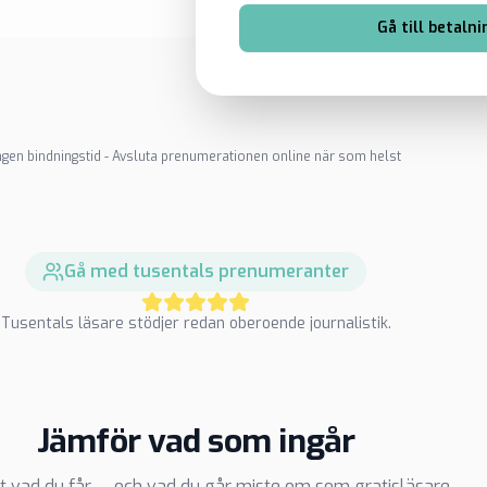
Gå till betalni
ngen bindningstid - Avsluta prenumerationen online när som helst
Gå med tusentals prenumeranter
Tusentals läsare stödjer redan oberoende journalistik.
Jämför vad som ingår
t vad du får — och vad du går miste om som gratisläsare.