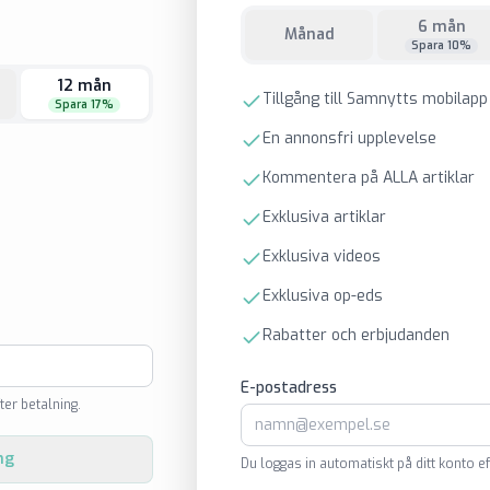
6 mån
Månad
Spara 10%
12 mån
Tillgång till Samnytts mobilapp
Spara 17%
En annonsfri upplevelse
Kommentera på ALLA artiklar
Exklusiva artiklar
Exklusiva videos
Exklusiva op-eds
Rabatter och erbjudanden
E-postadress
ter betalning.
ng
Du loggas in automatiskt på ditt konto ef