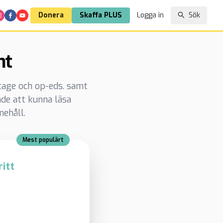
Donera
Skaffa PLUS
Logga in
Sök
nt
rtage och op-eds. samt
de att kunna läsa
nehåll.
Mest populärt
itt