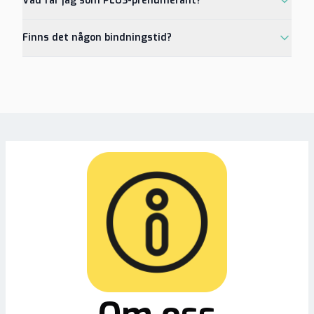
Vad får jag som PLUS-prenumerant?
Finns det någon bindningstid?