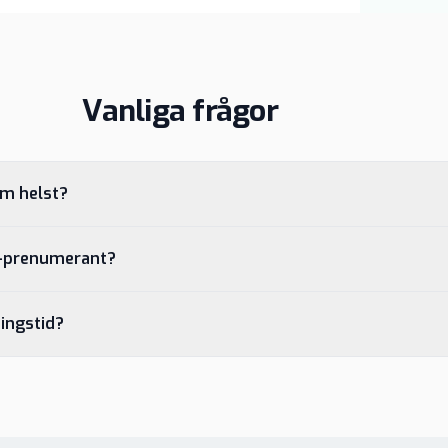
Vanliga frågor
om helst?
S-prenumerant?
ingstid?