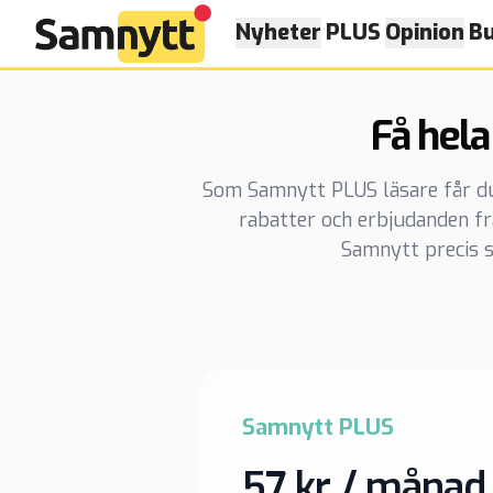
Nyheter
PLUS
Opinion
Bu
Få hela
Som Samnytt PLUS läsare får du t
rabatter och erbjudanden f
Samnytt precis s
Samnytt PLUS
57 kr / månad