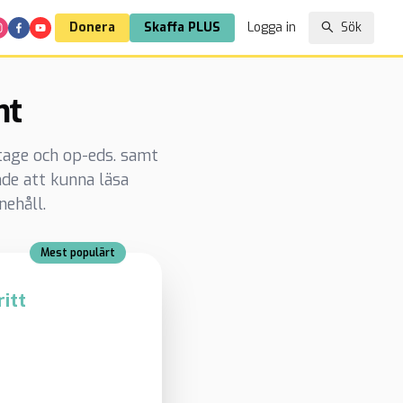
Donera
Skaffa PLUS
Logga in
Sök
nt
rtage och op-eds. samt
de att kunna läsa
nehåll.
Mest populärt
itt