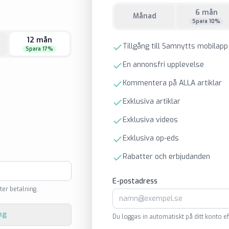
6 mån
Månad
Spara 10%
12 mån
Tillgång till Samnytts mobilapp
Spara 17%
En annonsfri upplevelse
Kommentera på ALLA artiklar
Exklusiva artiklar
Exklusiva videos
Exklusiva op-eds
Rabatter och erbjudanden
E-postadress
ter betalning.
ng
Du loggas in automatiskt på ditt konto ef