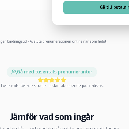
Gå till betalni
ngen bindningstid - Avsluta prenumerationen online när som helst
Gå med tusentals prenumeranter
Tusentals läsare stödjer redan oberoende journalistik.
Jämför vad som ingår
t vad du får — och vad du går miste om som gratisläsare.