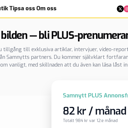
tik
Tipsa oss
Om oss
 bilden — bli PLUS-prenumera
illgång till exklusiva artiklar, intervjuer, video-repo
rån Samnytts partners. Du kommer självklart fortfaran
om vanligt, med skillnaden att du även kan läsa låst in
Samnytt PLUS Annonsfr
82 kr / månad
Totalt 984 kr var 12:e månad