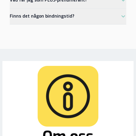
Vad får jag som PLUS-prenumerant?
Finns det någon bindningstid?