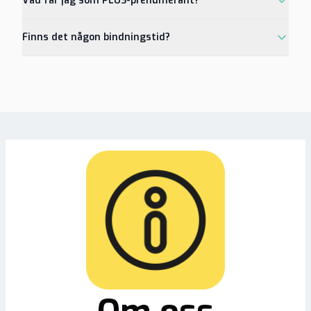
Vad får jag som PLUS-prenumerant?
Finns det någon bindningstid?