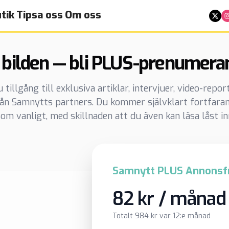
tik
Tipsa oss
Om oss
 bilden — bli PLUS-prenumera
illgång till exklusiva artiklar, intervjuer, video-repo
rån Samnytts partners. Du kommer självklart fortfaran
om vanligt, med skillnaden att du även kan läsa låst in
Samnytt PLUS Annonsfr
82 kr / månad
Totalt 984 kr var 12:e månad