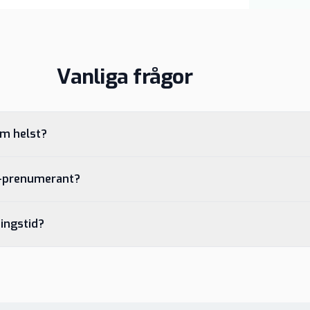
Vanliga frågor
om helst?
S-prenumerant?
ingstid?