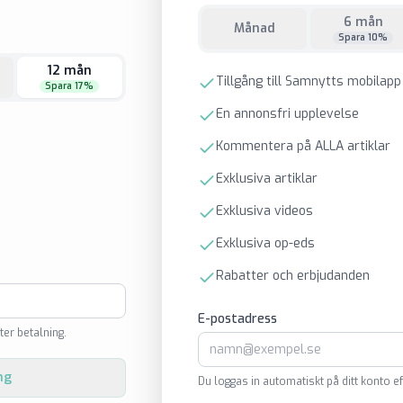
6 mån
Månad
Spara 10%
12 mån
Tillgång till Samnytts mobilapp
Spara 17%
En annonsfri upplevelse
Kommentera på ALLA artiklar
Exklusiva artiklar
Exklusiva videos
Exklusiva op-eds
Rabatter och erbjudanden
E-postadress
ter betalning.
ng
Du loggas in automatiskt på ditt konto ef