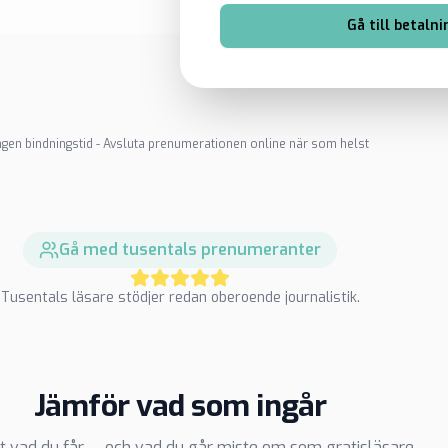
Gå till betalni
ngen bindningstid - Avsluta prenumerationen online när som helst
Gå med tusentals prenumeranter
Tusentals läsare stödjer redan oberoende journalistik.
Jämför vad som ingår
t vad du får — och vad du går miste om som gratisläsare.