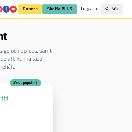
Donera
Skaffa PLUS
Logga in
Sök
nt
rtage och op-eds. samt
de att kunna läsa
nehåll.
Mest populärt
itt