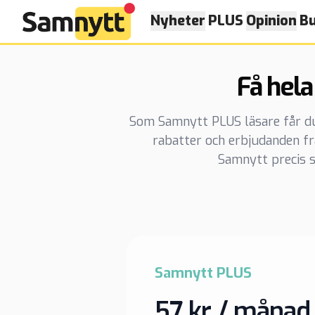
Nyheter
PLUS
Opinion
Bu
Få hela
Som Samnytt PLUS läsare får du t
rabatter och erbjudanden f
Samnytt precis s
Samnytt PLUS
57 kr / månad