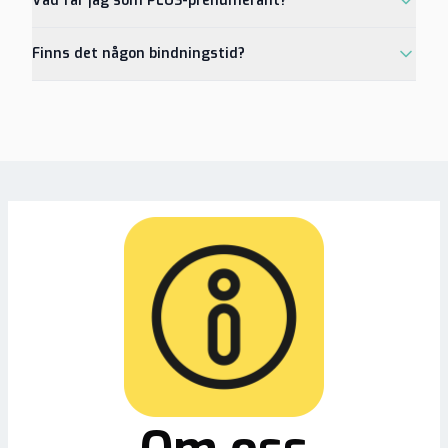
Vad får jag som PLUS-prenumerant?
Finns det någon bindningstid?