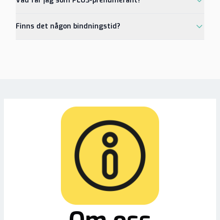
Vad får jag som PLUS-prenumerant?
Finns det någon bindningstid?