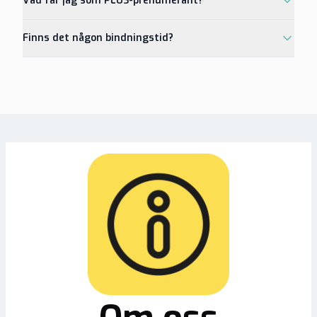
Vad får jag som PLUS-prenumerant?
Finns det någon bindningstid?