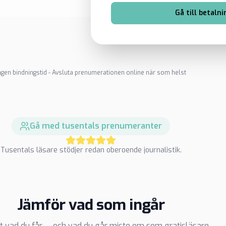
Gå till betalni
ngen bindningstid - Avsluta prenumerationen online när som helst
Gå med tusentals prenumeranter
Tusentals läsare stödjer redan oberoende journalistik.
Jämför vad som ingår
t vad du får — och vad du går miste om som gratisläsare.