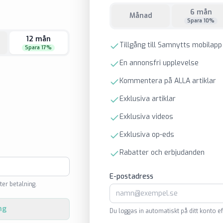
6 mån
Månad
Spara 10%
12 mån
Tillgång till Samnytts mobilapp
Spara 17%
En annonsfri upplevelse
Kommentera på ALLA artiklar
Exklusiva artiklar
Exklusiva videos
Exklusiva op-eds
Rabatter och erbjudanden
E-postadress
ter betalning.
ng
Du loggas in automatiskt på ditt konto ef