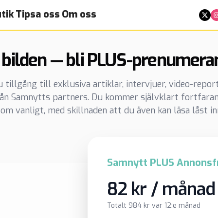
tik
Tipsa oss
Om oss
 bilden — bli PLUS-prenumera
illgång till exklusiva artiklar, intervjuer, video-repo
rån Samnytts partners. Du kommer självklart fortfaran
om vanligt, med skillnaden att du även kan läsa låst in
Samnytt PLUS Annonsfr
82 kr / månad
Totalt 984 kr var 12:e månad