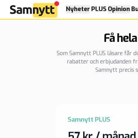
Nyheter
PLUS
Opinion
Bu
Få hela
Som Samnytt PLUS läsare får du t
rabatter och erbjudanden f
Samnytt precis s
Samnytt PLUS
57 kr / månad