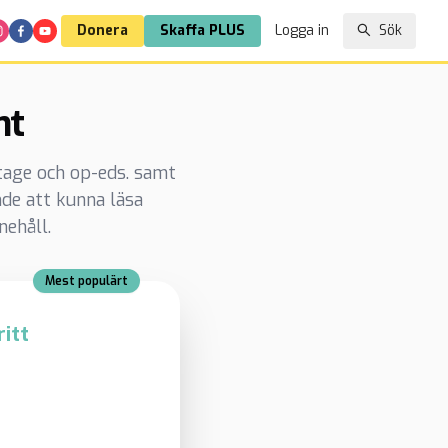
Donera
Skaffa PLUS
Logga in
Sök
nt
rtage och op-eds. samt
de att kunna läsa
nehåll.
Mest populärt
itt