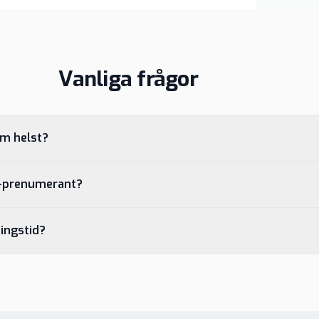
Vanliga frågor
om helst?
S-prenumerant?
ingstid?