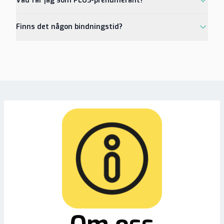
Vad får jag som PLUS-prenumerant?
Finns det någon bindningstid?