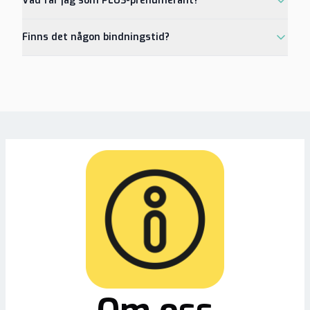
Vad får jag som PLUS-prenumerant?
Finns det någon bindningstid?