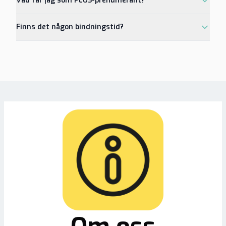
Vad får jag som PLUS-prenumerant?
Finns det någon bindningstid?