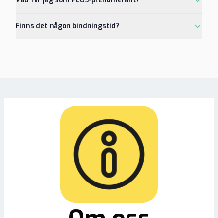
Vad får jag som PLUS-prenumerant?
Finns det någon bindningstid?