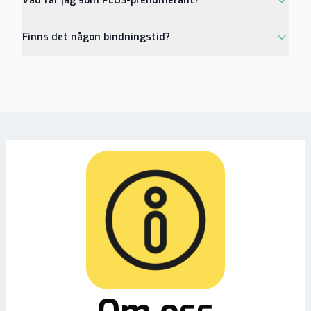
Vad får jag som PLUS-prenumerant?
Finns det någon bindningstid?