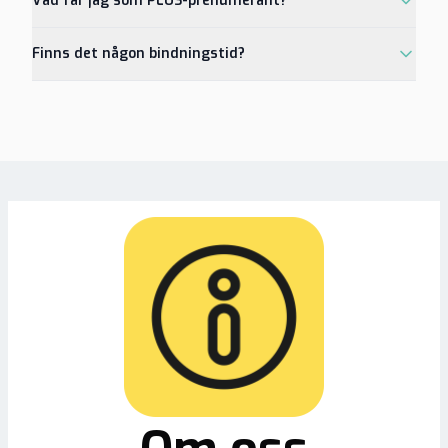
Vad får jag som PLUS-prenumerant?
Finns det någon bindningstid?