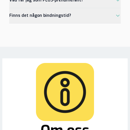
Vad får jag som PLUS-prenumerant?
Finns det någon bindningstid?