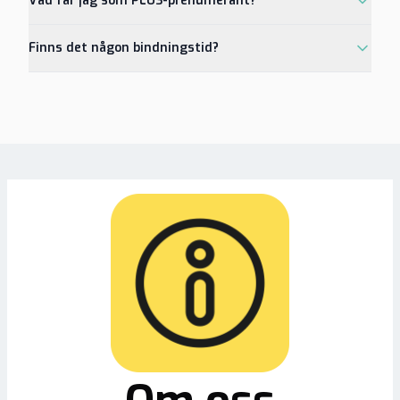
Vad får jag som PLUS-prenumerant?
Finns det någon bindningstid?