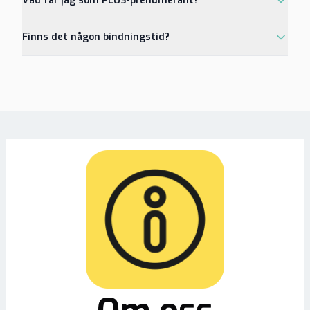
Vad får jag som PLUS-prenumerant?
Finns det någon bindningstid?