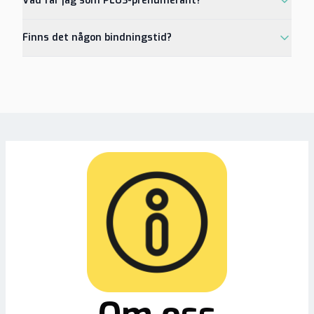
Vad får jag som PLUS-prenumerant?
Finns det någon bindningstid?