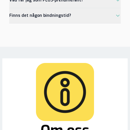
Vad får jag som PLUS-prenumerant?
Finns det någon bindningstid?