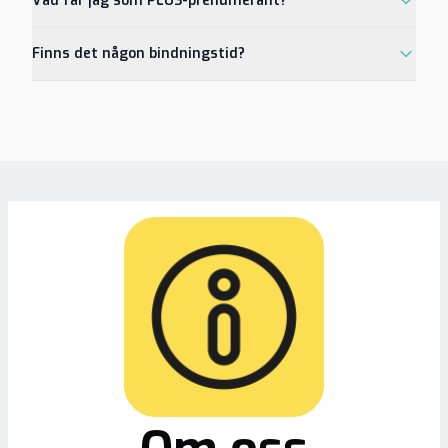
Vad får jag som PLUS-prenumerant?
Finns det någon bindningstid?