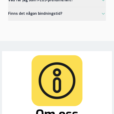
Vad får jag som PLUS-prenumerant?
Finns det någon bindningstid?