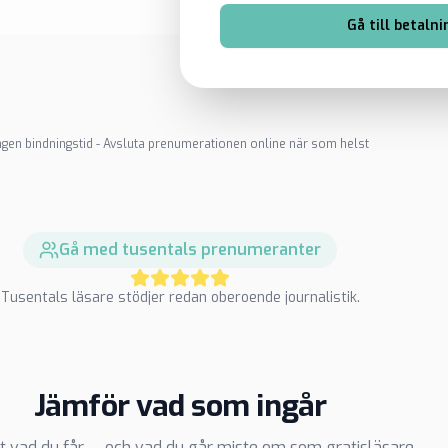
Gå till betalni
ngen bindningstid - Avsluta prenumerationen online när som helst
Gå med tusentals prenumeranter
Tusentals läsare stödjer redan oberoende journalistik.
Jämför vad som ingår
t vad du får — och vad du går miste om som gratisläsare.