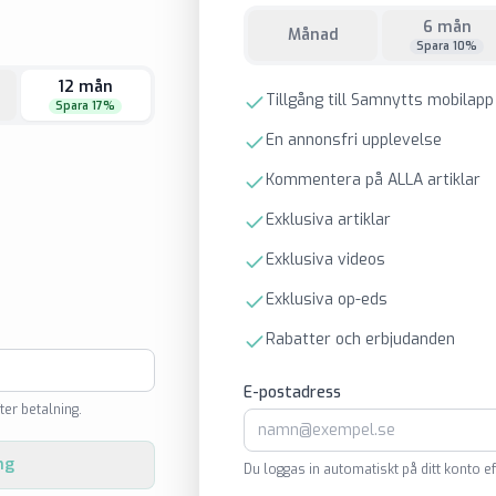
6 mån
Månad
Spara 10%
12 mån
Tillgång till Samnytts mobilapp
Spara 17%
En annonsfri upplevelse
Kommentera på ALLA artiklar
Exklusiva artiklar
Exklusiva videos
Exklusiva op-eds
Rabatter och erbjudanden
E-postadress
ter betalning.
ng
Du loggas in automatiskt på ditt konto ef