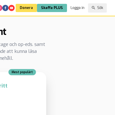
Donera
Skaffa PLUS
Logga in
Sök
nt
rtage och op-eds. samt
de att kunna läsa
nehåll.
Mest populärt
itt