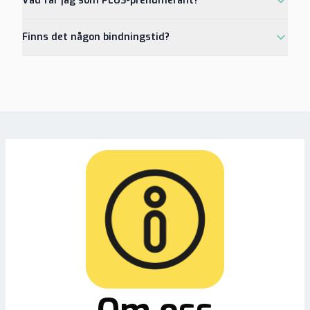
Vad får jag som PLUS-prenumerant?
Finns det någon bindningstid?