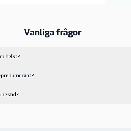
Vanliga frågor
om helst?
S-prenumerant?
ingstid?