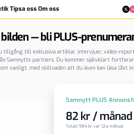
tik
Tipsa oss
Om oss
 bilden — bli PLUS-prenumera
illgång till exklusiva artiklar, intervjuer, video-repo
rån Samnytts partners. Du kommer självklart fortfaran
om vanligt, med skillnaden att du även kan läsa låst in
Samnytt PLUS Annonsfr
82 kr / månad
Totalt 984 kr var 12:e månad