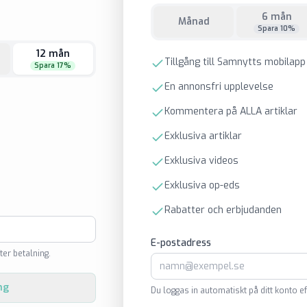
6 mån
Månad
Spara 10%
12 mån
Tillgång till Samnytts mobilapp
Spara 17%
En annonsfri upplevelse
Kommentera på ALLA artiklar
Exklusiva artiklar
Exklusiva videos
Exklusiva op-eds
Rabatter och erbjudanden
E-postadress
ter betalning.
ng
Du loggas in automatiskt på ditt konto ef