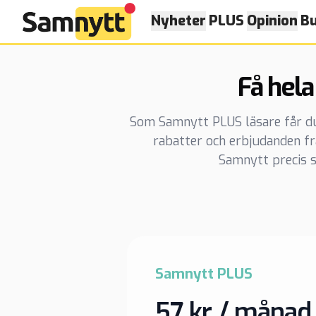
Nyheter
PLUS
Opinion
Bu
Få hela
Som Samnytt PLUS läsare får du t
rabatter och erbjudanden f
Samnytt precis s
Samnytt PLUS
57 kr / månad