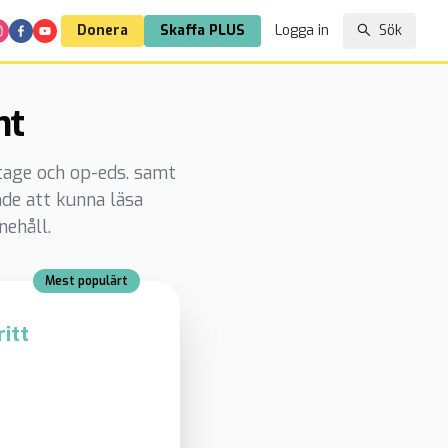
Donera
Skaffa PLUS
Logga in
Sök
nt
rtage och op-eds. samt
de att kunna läsa
nehåll.
Mest populärt
itt