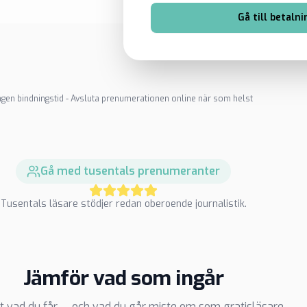
Gå till betalni
ngen bindningstid - Avsluta prenumerationen online när som helst
Gå med tusentals prenumeranter
Tusentals läsare stödjer redan oberoende journalistik.
Jämför vad som ingår
t vad du får — och vad du går miste om som gratisläsare.