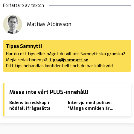
Författare av texten
Mattias Albinsson
Tipsa Samnytt!
Har du ett tips eller något du vill att Samnytt ska granska?
Mejla redaktionen på:
tipsa@samnytt.se
Ditt tips behandlas konfidentiellt och du har källskydd.
Missa inte vårt PLUS-innehåll!
Bidens beredskap i
Intervju med poliser:
Se 
nödfall ifrågasätts
”Många områden är
slu
TOTALT förlorade”
spe