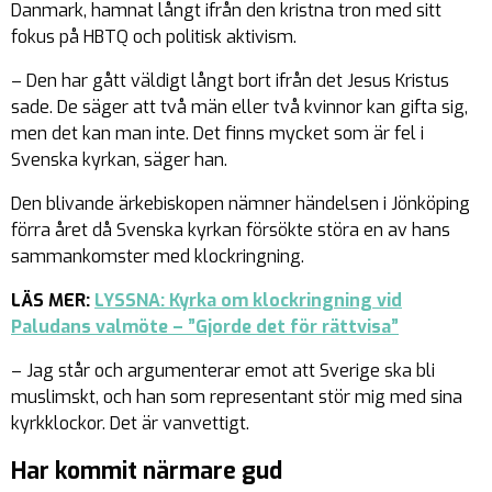
Danmark, hamnat långt ifrån den kristna tron med sitt
fokus på HBTQ och politisk aktivism.
– Den har gått väldigt långt bort ifrån det Jesus Kristus
sade. De säger att två män eller två kvinnor kan gifta sig,
men det kan man inte. Det finns mycket som är fel i
Svenska kyrkan, säger han.
Den blivande ärkebiskopen nämner händelsen i Jönköping
förra året då Svenska kyrkan försökte störa en av hans
sammankomster med klockringning.
LÄS MER:
LYSSNA: Kyrka om klockringning vid
Paludans valmöte – ”Gjorde det för rättvisa”
– Jag står och argumenterar emot att Sverige ska bli
muslimskt, och han som representant stör mig med sina
kyrkklockor. Det är vanvettigt.
Har kommit närmare gud