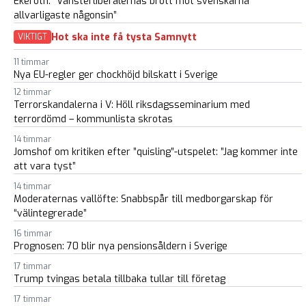
Ekeroth: ”Vänsterliberalernas brott mot svenskarna
allvarligaste någonsin”
Hot ska inte få tysta Samnytt
VIKTIGT
11 timmar
Nya EU-regler ger chockhöjd bilskatt i Sverige
12 timmar
Terrorskandalerna i V: Höll riksdagsseminarium med
terrordömd – kommunlista skrotas
14 timmar
Jomshof om kritiken efter ”quisling”-utspelet: ”Jag kommer inte
att vara tyst”
14 timmar
Moderaternas vallöfte: Snabbspår till medborgarskap för
“välintegrerade”
16 timmar
Prognosen: 70 blir nya pensionsåldern i Sverige
17 timmar
Trump tvingas betala tillbaka tullar till företag
17 timmar