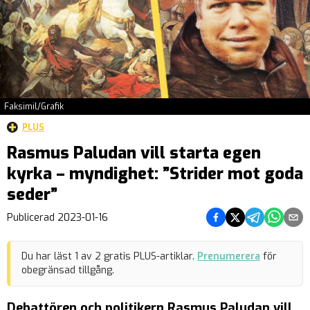
Faksimil/Grafik
PLUS
Rasmus Paludan vill starta egen
kyrka – myndighet: ”Strider mot goda
seder”
Dela på Facebook
Dela på Twitter
Dela på Teleg
Dela på 
Dela 
Publicerad
2023-01-16
Du har läst
1
av
2
gratis PLUS-artiklar.
Prenumerera
för
obegränsad tillgång.
Debattören och politikern Rasmus Paludan vill