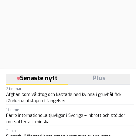
Senaste nytt
Plus
2 timmar
Afghan som våldtog och kastade ned kvinna i gruvhål fick
tänderna utslagna i fängelset
1 timme
Färre internationella tjuvligor i Sverige – inbrott och stölder
fortsätter att minska
11 min