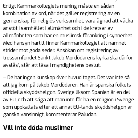
Enligt Kammarkollegiets mening måste en sådan
kombination av ord, när det gäller registrering av en
gemenskap för religiös verksamhet, vara ägnad att väcka
anstöt i samhället i allmänhet och i de kretsar av
allmänheten som har en muslimsk förankring i synnerhet.
Med hänsyn härtill finner Kammarkollegiet att namnet
strider mot goda seder. Ansökan om registrering av
trossamfundet Sankt Jakob Mordödarens kyrka ska därför
avslås”, står att läsa i myndighetens beslut.
– De har ingen kunskap över huvud taget. Det var inte så
att jag kom på Jakob Mordödaren. Han är spanska folkets
officiella skyddshelgon. Sverige liksom Spanien är en del
av EU, och att säga att man inte får ha en religion i Sverige
som uppkallats efter ett annat EU-lands skyddshelgon är
ganska vansinnigt, kommenterar Paludan.
Vill inte döda muslimer