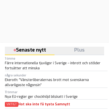
Senaste nytt
Plus
1 timme
Färre internationella tjuvligor i Sverige – inbrott och stölder
fortsätter att minska
några sekunder
Ekeroth: ”Vänsterliberalernas brott mot svenskarna
allvarligaste någonsin”
11 timmar
Nya EU-regler ger chockhöjd bilskatt i Sverige
Hot ska inte få tysta Samnytt
VIKTIGT