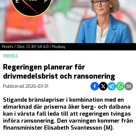
Pexels / Obis, CC BY-SA 4.0 / Pixabay
INRIKES
Regeringen planerar för
drivmedelsbrist och ransonering
Dela på Facebook
Dela på Twitter
Dela på Teleg
Dela på 
Dela 
Publicerad
2026-03-31
Stigande bränslepriser i kombination med en
elmarknad där priserna åker berg- och dalbana
kan i värsta fall leda till att regeringen tvingas
införa ransonering. Den varningen kommer från
finansminister Elisabeth Svantesson (M).