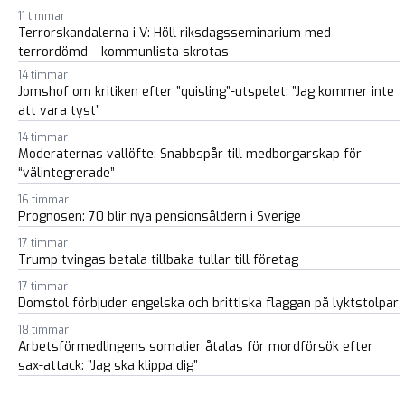
11 timmar
Terrorskandalerna i V: Höll riksdagsseminarium med
terrordömd – kommunlista skrotas
14 timmar
Jomshof om kritiken efter ”quisling”-utspelet: ”Jag kommer inte
att vara tyst”
14 timmar
Moderaternas vallöfte: Snabbspår till medborgarskap för
“välintegrerade”
16 timmar
Prognosen: 70 blir nya pensionsåldern i Sverige
17 timmar
Trump tvingas betala tillbaka tullar till företag
17 timmar
Domstol förbjuder engelska och brittiska flaggan på lyktstolpar
18 timmar
Arbetsförmedlingens somalier åtalas för mordförsök efter
sax-attack: ”Jag ska klippa dig”