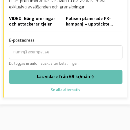
PLUS-prenumeranter får även ta del av våra mest
exklusiva avslöjanden och granskningar:
VIDEO: Gäng omringar
Polisen planerade PK-
St
och attackerar tjejer
kampanj – upptäckte
inf
oväntat många
”Ma
våldtäkter inom
fat
E-postadress
hemtjänsten
Du loggas in automatiskt efter betalningen.
Läs vidare från 69 kr/mån
Se alla alternativ