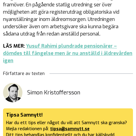
framöver. En pågående statlig utredning ser över
möjligheten att göra registerutdrag obligatoriska vid
nyanställningar inom äldreomsorgen. Utredningen
undersöker även om arbetsgivare ska kunna begära
sådana utdrag från redan anställd personal.
LÄS MER:
Yusuf Rahimi plundrade pensionärer –
dömdes till fängelse men är nu anställd i äldrevården
igen
Författare av texten
Simon Kristoffersson
Tipsa Samnytt!
Har du ett tips eller något du vill att Samnytt ska granska?
Mejla redaktionen på:
tipsa@samnytt.se
Ditt tips behandlas konfidentiellt och du har källskydd.