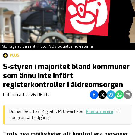
Montage av Samnytt. Foto: IVO / Socialdemokraterna
PLUS
S-styren i majoritet bland kommuner
som ännu inte infört
registerkontroller i äldreomsorgen
Dela på Facebook
Dela på Twitter
Dela på Teleg
Dela på 
Dela 
Publicerad
2026-06-02
Du har läst
1
av
2
gratis PLUS-artiklar.
Prenumerera
för
obegränsad tillgång.
Trots nya möjligheter att kontrollera personer