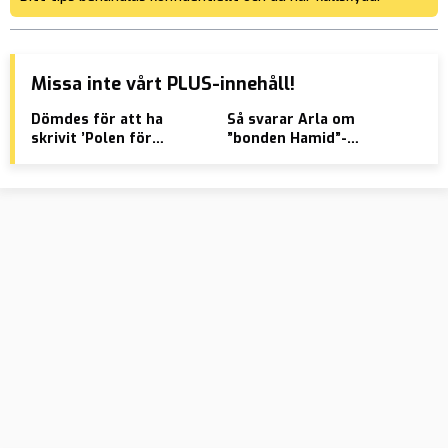
Missa inte vårt PLUS-innehåll!
Dömdes för att ha
Så svarar Arla om
Pal
skrivit ’Polen för
”bonden Hamid”-
Pol
polacker’ – frias av HD
kampanjen
do