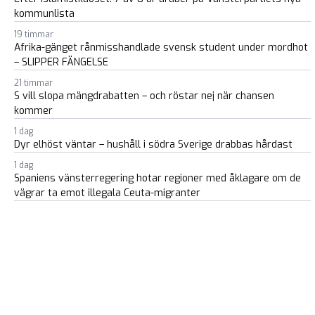
kommunlista
19 timmar
Afrika-gänget rånmisshandlade svensk student under mordhot
– SLIPPER FÄNGELSE
21 timmar
S vill slopa mängdrabatten – och röstar nej när chansen
kommer
1 dag
Dyr elhöst väntar – hushåll i södra Sverige drabbas hårdast
1 dag
Spaniens vänsterregering hotar regioner med åklagare om de
vägrar ta emot illegala Ceuta-migranter