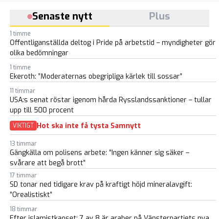
Senaste nytt
Plus
1 timme
Offentliganställda deltog i Pride på arbetstid – myndigheter gör
olika bedömningar
1 timme
Ekeroth: ”Moderaternas obegripliga kärlek till sossar”
11 timmar
USA:s senat röstar igenom hårda Rysslandssanktioner – tullar
upp till 500 procent
Hot ska inte få tysta Samnytt
VIKTIGT
13 timmar
Gängkälla om polisens arbete: ”Ingen känner sig säker –
svårare att begå brott”
17 timmar
SD tonar ned tidigare krav på kraftigt höjd mineralavgift:
”Orealistiskt”
18 timmar
Efter islamistkaoset: 7 av 8 är araber på Vänsterpartiets nya