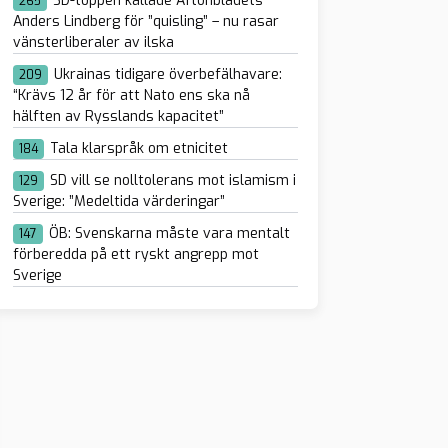
SD-toppen kallade Aftonbladets
265
Anders Lindberg för ”quisling” – nu rasar
vänsterliberaler av ilska
Ukrainas tidigare överbefälhavare:
209
“Krävs 12 år för att Nato ens ska nå
hälften av Rysslands kapacitet”
Tala klarspråk om etnicitet
184
SD vill se nolltolerans mot islamism i
129
Sverige: ”Medeltida värderingar”
ÖB: Svenskarna måste vara mentalt
147
förberedda på ett ryskt angrepp mot
Sverige