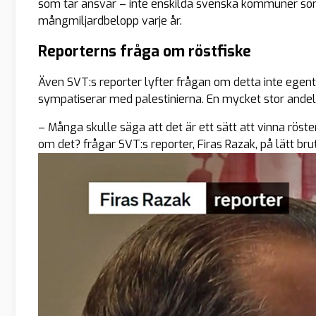
som tar ansvar – inte enskilda svenska kommuner s
mångmiljardbelopp varje år.
Reporterns fråga om röstfiske
Även SVT:s reporter lyfter frågan om detta inte ege
sympatiserar med palestinierna. En mycket stor andel 
– Många skulle säga att det är ett sätt att vinna rös
om det? frågar SVT:s reporter, Firas Razak, på lätt br