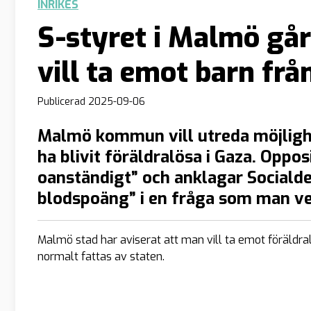
INRIKES
S-styret i Malmö gå
vill ta emot barn frå
Publicerad
2025-09-06
Malmö kommun vill utreda möjligh
ha blivit föräldralösa i Gaza. Opposi
oanständigt” och anklagar Socialde
blodspoäng” i en fråga som man vet
Malmö stad har aviserat att man vill ta emot föräldral
normalt fattas av staten.