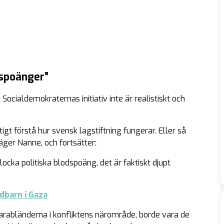
dspoänger”
cialdemokraternas initiativ inte är realistiskt och
gt förstå hur svensk lagstiftning fungerar. Eller så
äger Nanne, och fortsätter:
ocka politiska blodspoäng, det är faktiskt djupt
dbarn i Gaza
 arabländerna i konfliktens närområde, borde vara de