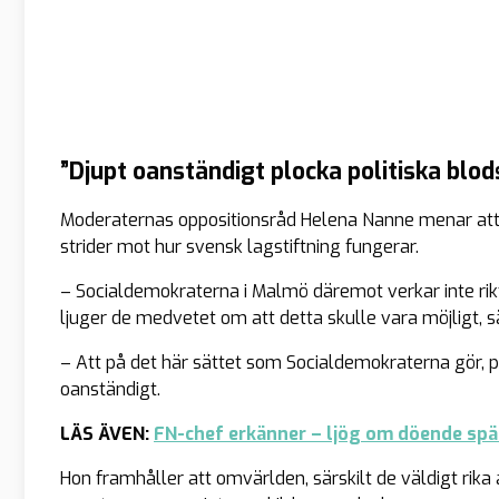
”Djupt oanständigt plocka politiska blo
Moderaternas oppositionsråd Helena Nanne menar att So
strider mot hur svensk lagstiftning fungerar.
– Socialdemokraterna i Malmö däremot verkar inte rikti
ljuger de medvetet om att detta skulle vara möjligt, s
– Att på det här sättet som Socialdemokraterna gör, pl
oanständigt.
LÄS ÄVEN:
FN-chef erkänner – ljög om döende spä
Hon framhåller att omvärlden, särskilt de väldigt rika