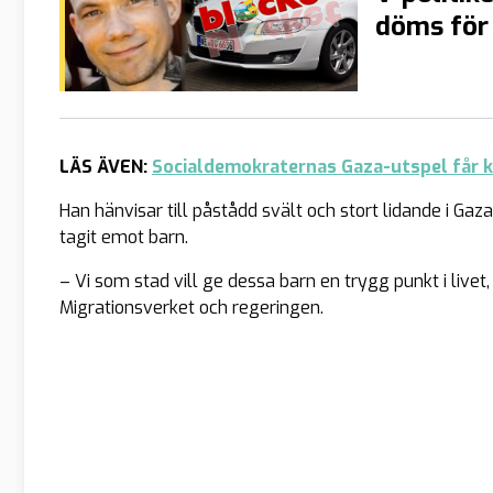
döms för 
LÄS ÄVEN:
Socialdemokraternas Gaza-utspel får kr
Han hänvisar till påstådd svält och stort lidande i Ga
tagit emot barn.
– Vi som stad vill ge dessa barn en trygg punkt i live
Migrationsverket och regeringen.