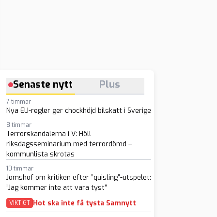
Senaste nytt
Plus
7 timmar
Nya EU-regler ger chockhöjd bilskatt i Sverige
8 timmar
Terrorskandalerna i V: Höll
riksdagsseminarium med terrordömd –
kommunlista skrotas
10 timmar
Jomshof om kritiken efter ”quisling”-utspelet:
”Jag kommer inte att vara tyst”
Hot ska inte få tysta Samnytt
VIKTIGT