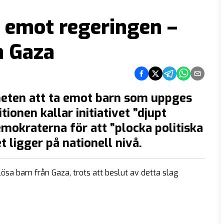
r emot regeringen –
n Gaza
Dela på Facebook
Dela på Twitter
Dela på Telegram
Dela på What
Dela via e
eten att ta emot barn som uppges
tionen kallar initiativet ”djupt
mokraterna för att ”plocka politiska
 ligger på nationell nivå.
ösa barn från Gaza, trots att beslut av detta slag