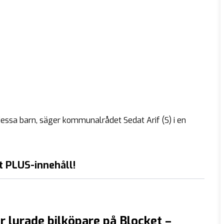
 dessa barn, säger kommunalrådet Sedat Arif (S) i en
t PLUS-innehåll!
er lurade bilköpare på Blocket –