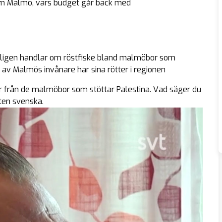
om Malmö, vars budget går back med
ntligen handlar om röstfiske bland malmöbor som
av Malmös invånare har sina rötter i regionen
ter från de malmöbor som stöttar Palestina. Vad säger du
uten svenska.