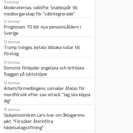
11 timmar
Moderaternas vallöfte: Snabbspår till
medborgarskap för “välintegrerade”
12 timmar
Prognosen: 70 blir nya pensionsåldern i
Sverige
sapp
-post
13 timmar
Trump tvingas betala tillbaka tullar till
företag
13 timmar
Domstol förbjuder engelska och brittiska
flaggan på lyktstolpar
14 timmar
Arbetsförmedlingens somalier åtalas för
mordförsök efter sax-attack: ”Jag ska klippa
dig”
15 timmar
Sjukpensionären Lars-Ivar om åklagarens
jakt: ”Försöker återinföra
hädelselagstiftning”