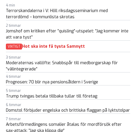
4 min
Terrorskandalerna i V: Höll riksdagsseminarium med
terrordömd – kommunlista skrotas
2 timmar
Jomshof om kritiken efter ”quisling”-utspelet: ”Jag kommer inte
att vara tyst”
Hot ska inte få tysta Samnytt
VIKTIGT
3 timmar
Moderaternas vallöfte: Snabbspår till medborgarskap för
“välintegrerade”
4 timmar
Prognosen: 70 blir nya pensionsåldern i Sverige
5 timmar
Trump tvingas betala tillbaka tullar till företag
6 timmar
Domstol förbjuder engelska och brittiska flaggan på lyktstolpar
7 timmar
Arbetsförmedlingens somalier åtalas för mordförsök efter
sax-attack: ”Jag ska klippa dig”