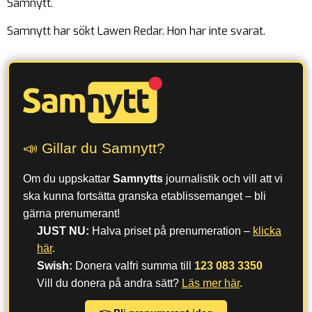
Samnytt.
Samnytt har sökt Lawen Redar. Hon har inte svarat.
📣 Gillar du Samnytt?
Om du uppskattar
Samnytts
journalistik och vill att vi
ska kunna fortsätta granska etablissemanget – bli
gärna prenumerant!
JUST NU:
Halva priset på prenumeration –
klicka
här
.
Swish:
Donera valfri summa till
123 083 3350
Vill du donera på andra sätt?
Läs mer här
.