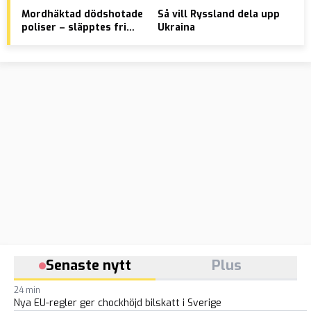
Mordhäktad dödshotade
Så vill Ryssland dela upp
Sta
poliser – släpptes fri
Ukraina
til
direkt
omf
Senaste nytt
Plus
24 min
Nya EU-regler ger chockhöjd bilskatt i Sverige