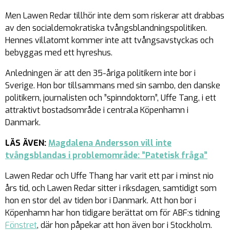
Men Lawen Redar tillhör inte dem som riskerar att drabbas
av den socialdemokratiska tvångsblandningspolitiken.
Hennes villatomt kommer inte att tvångsavstyckas och
bebyggas med ett hyreshus.
Anledningen är att den 35-åriga politikern inte bor i
Sverige. Hon bor tillsammans med sin sambo, den danske
politikern, journalisten och ”spinndoktorn”, Uffe Tang, i ett
attraktivt bostadsområde i centrala Köpenhamn i
Danmark.
LÄS ÄVEN:
Magdalena Andersson vill inte
tvångsblandas i problemområde: ”Patetisk fråga”
Lawen Redar och Uffe Thang har varit ett par i minst nio
års tid, och Lawen Redar sitter i riksdagen, samtidigt som
hon en stor del av tiden bor i Danmark. Att hon bor i
Köpenhamn har hon tidigare berättat om för ABF:s tidning
Fönstret
, där hon påpekar att hon även bor i Stockholm.