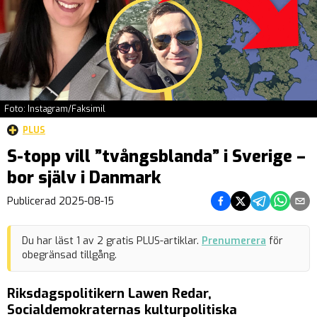
Foto: Instagram/Faksimil
PLUS
S-topp vill ”tvångsblanda” i Sverige –
bor själv i Danmark
Dela på Facebook
Dela på Twitter
Dela på Teleg
Dela på 
Dela 
Publicerad
2025-08-15
Du har läst
1
av
2
gratis PLUS-artiklar.
Prenumerera
för
obegränsad tillgång.
Riksdagspolitikern Lawen Redar,
Socialdemokraternas kulturpolitiska