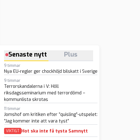
Senaste nytt
Plus
9 timmar
Nya EU-regler ger chockhöjd bilskatt i Sverige
9 timmar
Terrorskandalerna i V: Höll
riksdagsseminarium med terrordömd –
kommunlista skrotas
11 timmar
Jomshof om kritiken efter ”quisling”-utspelet:
”Jag kommer inte att vara tyst”
Hot ska inte få tysta Samnytt
VIKTIGT