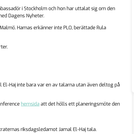
assadör i Stockholm och hon har uttalat sig om den
med Dagens Nyheter.
 i Malmö. Hamas erkänner inte PLO, berättade Rula
ter.
 El-Haj inte bara var en av talarna utan även deltog på
Conference
hemsida
att det hölls ett planeringsmöte den
kraternas riksdagsledamot Jamal El-Haj tala.