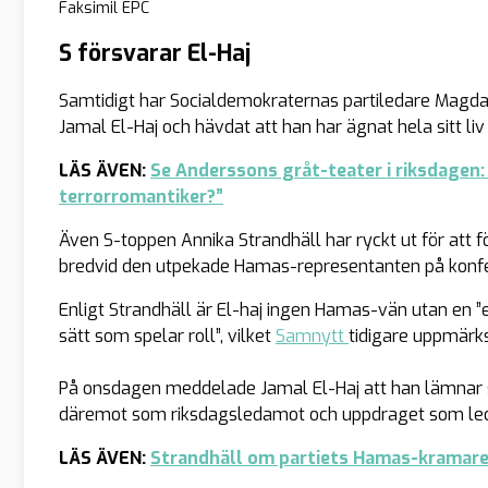
Faksimil EPC
S försvarar El-Haj
Samtidigt har Socialdemokraternas partiledare Magda
Jamal El-Haj och hävdat att han har ägnat hela sitt l
LÄS ÄVEN:
Se Anderssons gråt-teater i riksdagen:
terrorromantiker?”
Även S-toppen Annika Strandhäll har ryckt ut för att 
bredvid den utpekade Hamas-representanten på konf
Enligt Strandhäll är El-haj ingen Hamas-vän utan en ”
sätt som spelar roll”, vilket
Samnytt
tidigare uppmär
På onsdagen meddelade Jamal El-Haj att han lämnar si
däremot som riksdagsledamot och uppdraget som leda
LÄS ÄVEN:
Strandhäll om partiets Hamas-kramare