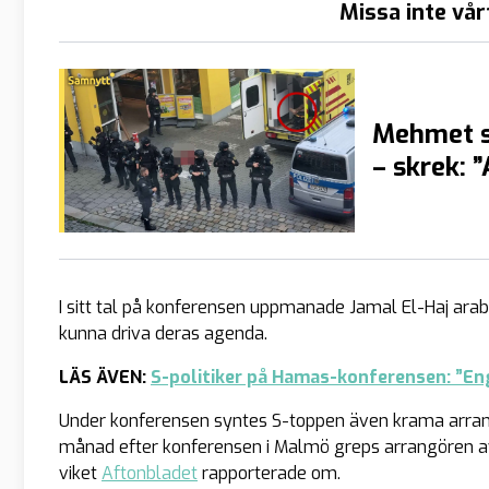
Missa inte vår
Mehmet s
– skrek: 
I sitt tal på konferensen uppmanade Jamal El-Haj araber
kunna driva deras agenda.
LÄS ÄVEN:
S-politiker på Hamas-konferensen: ”Enga
Under konferensen syntes S-toppen även krama arran
månad efter konferensen i Malmö greps arrangören av 
viket
Aftonbladet
rapporterade om.