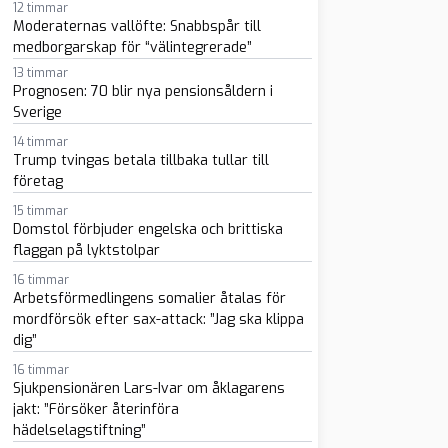
12 timmar
Moderaternas vallöfte: Snabbspår till
medborgarskap för “välintegrerade”
13 timmar
Prognosen: 70 blir nya pensionsåldern i
Sverige
14 timmar
sapp
-post
Trump tvingas betala tillbaka tullar till
företag
15 timmar
Domstol förbjuder engelska och brittiska
flaggan på lyktstolpar
16 timmar
Arbetsförmedlingens somalier åtalas för
mordförsök efter sax-attack: ”Jag ska klippa
dig”
16 timmar
Sjukpensionären Lars-Ivar om åklagarens
jakt: ”Försöker återinföra
hädelselagstiftning”