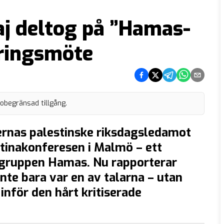
aj deltog på ”Hamas-
ringsmöte
Dela på Facebook
Dela på Twitter
Dela på Telegram
Dela på What
Dela via e
 obegränsad tillgång.
ernas palestinske riksdagsledamot
stinakonferesen i Malmö – ett
orgruppen Hamas. Nu rapporterar
inte bara var en av talarna – utan
inför den hårt kritiserade