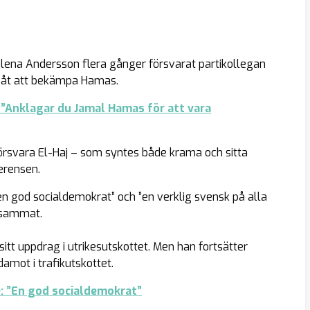
lena Andersson flera gånger försvarat partikollegan
iv åt att bekämpa Hamas.
 ”Anklagar du Jamal Hamas för att vara
försvara El-Haj – som syntes både krama och sitta
erensen.
en god socialdemokrat” och ”en verklig svensk på alla
ksammat.
tt uppdrag i utrikesutskottet. Men han fortsätter
mot i trafikutskottet.
: ”En god socialdemokrat”