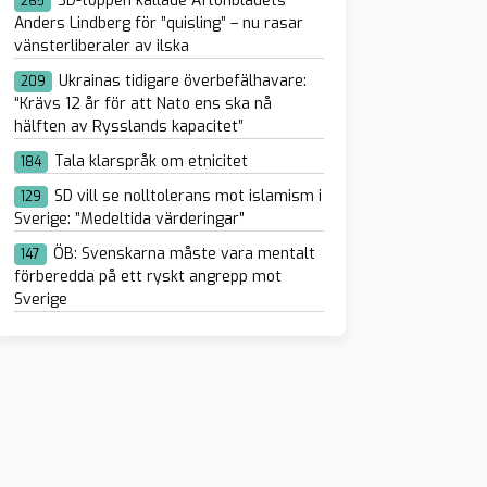
SD-toppen kallade Aftonbladets
265
Anders Lindberg för ”quisling” – nu rasar
vänsterliberaler av ilska
Ukrainas tidigare överbefälhavare:
209
“Krävs 12 år för att Nato ens ska nå
hälften av Rysslands kapacitet”
Tala klarspråk om etnicitet
184
SD vill se nolltolerans mot islamism i
129
Sverige: ”Medeltida värderingar”
ÖB: Svenskarna måste vara mentalt
147
förberedda på ett ryskt angrepp mot
Sverige