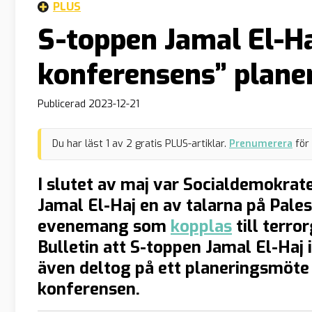
PLUS
S-toppen Jamal El-H
konferensens” plane
Publicerad
2023-12-21
Du har läst
1
av
2
gratis PLUS-artiklar.
Prenumerera
för
I slutet av maj var Socialdemokrat
Jamal El-Haj en av talarna på Pale
evenemang som
kopplas
till terr
Bulletin att S-toppen Jamal El-Haj 
även deltog på ett planeringsmöte 
konferensen.