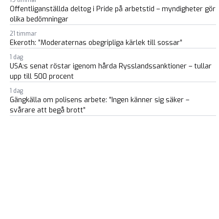
19 timmar
Offentliganställda deltog i Pride på arbetstid – myndigheter gör
olika bedömningar
21 timmar
Ekeroth: ”Moderaternas obegripliga kärlek till sossar”
1 dag
USA:s senat röstar igenom hårda Rysslandssanktioner – tullar
upp till 500 procent
1 dag
Gängkälla om polisens arbete: ”Ingen känner sig säker –
svårare att begå brott”