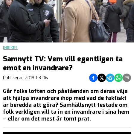
INRIKES
Samnytt TV: Vem vill egentligen ta
emot en invandrare?
Dela på Facebook
Dela på Twitter
Dela på Teleg
Dela på 
Dela 
Publicerad
2019-03-06
Går folks löften och påståenden om deras vilja
att hjälpa invandrare ihop med vad de faktiskt
är beredda att göra? Samhällsnytt testade om
folk verkligen vill ta in en invandrare i sina hem
– eller om det mest är tomt prat.