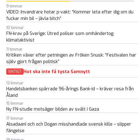
9 timmar
VIDEO: Invandrare hotar p-vakt: ”Kommer leta efter dig om du
fuckar min bil – jävla bitch”
10 timmar
FN-krav på Sverige: Utred poliser som omhändertog
klimataktivist
11 timmar
Kritiken växer efter petningen av Fröken Snusk: ”Festivalen har
själv gjort frågan politisk”
Hot ska inte få tysta Samnytt
VIKTIGT
13 timmar
Handelsbanken spärrade 96-årings Bank-id – kräver resa från
Åland
15 timmar
Ny FN-studie motsäger bilden av svält i Gaza
17 timmar
Alsadaani och och Dogan misshandlade svensk kille – slipper
fängelse