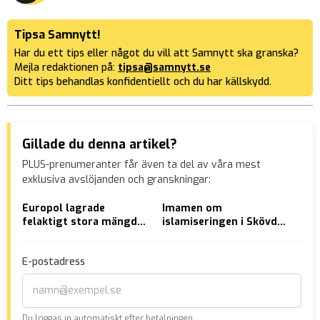
Tipsa Samnytt!
Har du ett tips eller något du vill att Samnytt ska granska?
Mejla redaktionen på:
tipsa@samnytt.se
Ditt tips behandlas konfidentiellt och du har källskydd.
Gillade du denna artikel?
PLUS-prenumeranter får även ta del av våra mest
exklusiva avslöjanden och granskningar:
Europol lagrade
Imamen om
Sve
felaktigt stora mängder
islamiseringen i Skövde:
’kä
personlig och känslig
”Moskén byggs för
isl
information
Allah”
ala
E-postadress
Du loggas in automatiskt efter betalningen.