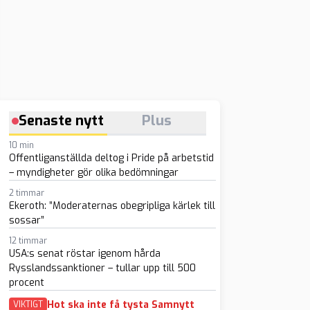
Senaste nytt
Plus
10 min
Offentliganställda deltog i Pride på arbetstid
– myndigheter gör olika bedömningar
2 timmar
Ekeroth: ”Moderaternas obegripliga kärlek till
sossar”
12 timmar
USA:s senat röstar igenom hårda
Rysslandssanktioner – tullar upp till 500
procent
Hot ska inte få tysta Samnytt
VIKTIGT