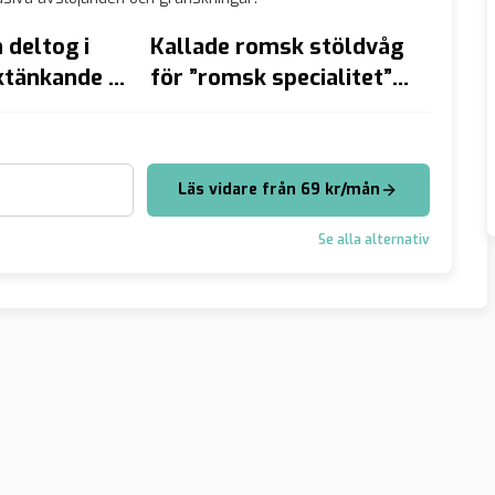
 deltog i
Kallade romsk stöldvåg
Trump
ktänkande –
för ”romsk specialitet” –
dödats
grera
döms av hovrätten
Sverige
Läs vidare från 69 kr/mån
Se alla alternativ