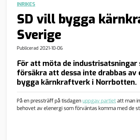
INRIKES
SD vill bygga kärnkr
Sverige
Publicerad
2021-10-06
För att möta de industrisatsningar 
försäkra att dessa inte drabbas av 
bygga kärnkraftverk i Norrbotten.
På en pressträff på tisdagen
uppgav partiet
att man i
behovet av elenergi som förväntas komma med de sto