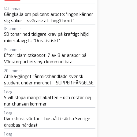
14 timmar
Gängkälla om polisens arbete: ”Ingen känner
sig säker – svårare att begå brott”
18 timmar
SD tonar ned tidigare krav på kraftigt höjd
mineralavgift: ”Orealistiskt”
sapp
-post
19 timmar
Efter islamistkaoset: 7 av 8 är araber på
Vänsterpartiets nya kommunlista
20 timmar
Afrika-gänget rånmisshandlade svensk
student under mordhot – SLIPPER FÄNGELSE
1 dag
S vill slopa mängdrabatten – och röstar nej
när chansen kommer
1 dag
Dyr elhöst väntar – hushåll i södra Sverige
drabbas hårdast
1 dag