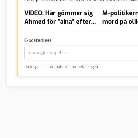
VIDEO: Här gömmer sig
M-politikern
Ahmed för ”aina” efter
mord på oli
att ha knivrånat
vill nu inte
handikappade Mats i
migranter i 
E-postadress
hans hem
Du loggas in automatiskt efter betalningen.