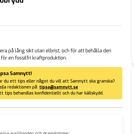
 obrydd”
a på lång sikt utan elbrist, och för att behålla den
ör en fossilfri kraftproduktion.
ipsa Samnytt!
r du ett tips eller något du vill att Samnytt ska granska?
jla redaktionen på:
tipsa@samnytt.se
tt tips behandlas konfidentiellt och du har källskydd.
siva avslöjanden och granskningar: