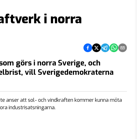
aftverk i norra
Dela på Facebook
Dela på Twitter
Dela på Telegram
Dela på What
Dela via e
som görs i norra Sverige, och
elbrist, vill Sverigedemokraterna
nte anser att sol- och vindkraften kommer kunna möta
ra industrisatsningarna.