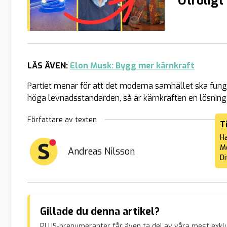
”Otroligt
LÄS ÄVEN:
Elon Musk: Bygg mer kärnkraft
Partiet menar för att det moderna samhället ska funger
höga levnadsstandarden, så är kärnkraften en lösning f
Författare av texten
T
Ha
Me
Andreas Nilsson
Di
Gillade du denna artikel?
PLUS-prenumeranter får även ta del av våra mest exklu