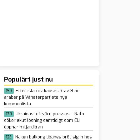
Populärt just nu
Efter islamistkaoset: 7 av 8 är
159
araber på Vänsterpartiets nya
kommunlista
Ukrainas luftvärn pressas – Nato
170
söker akut lösning samtidigt som EU
öppnar miljardkran
Naken balkong-libanes bröt sig in hos
125