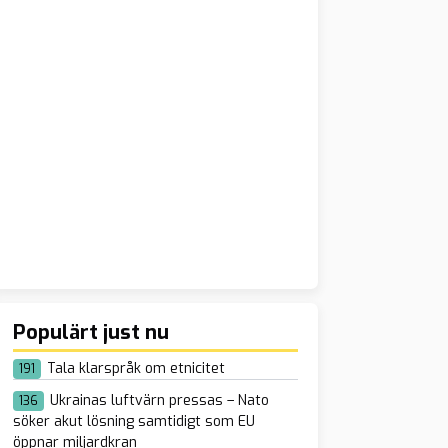
Populärt just nu
Tala klarspråk om etnicitet
191
Ukrainas luftvärn pressas – Nato
136
söker akut lösning samtidigt som EU
öppnar miljardkran