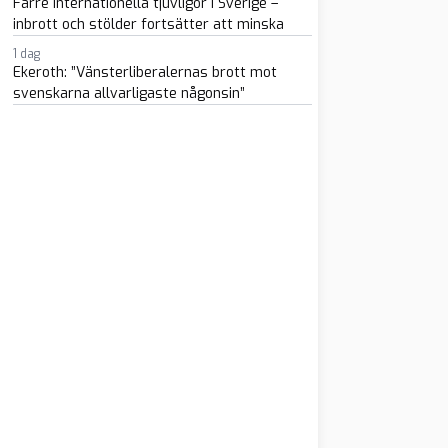
Färre internationella tjuvligor i Sverige –
inbrott och stölder fortsätter att minska
1 dag
Ekeroth: ”Vänsterliberalernas brott mot
svenskarna allvarligaste någonsin”