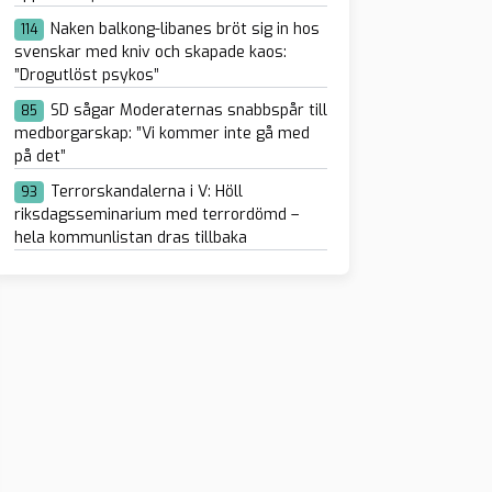
Naken balkong-libanes bröt sig in hos
114
svenskar med kniv och skapade kaos:
”Drogutlöst psykos”
SD sågar Moderaternas snabbspår till
85
medborgarskap: ”Vi kommer inte gå med
på det”
Terrorskandalerna i V: Höll
93
riksdagsseminarium med terrordömd –
hela kommunlistan dras tillbaka