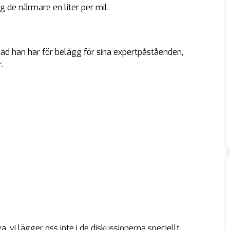
rog de närmare en liter per mil.
ad han har för belägg för sina expertpåståenden,
.
a, vi lägger oss inte i de diskussionerna speciellt