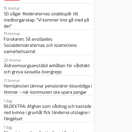
15 timmar
SD sågar Moderaternas snabbspår till
medborgarskap: ”Vi kommer inte gå med på
det”
19 timmar
Forskaren: Så avslöjades
Socialdemokraternas och islamistens
samarbetsavtal
sapp
-post
20 timmar
Äldreomsorgsanställd anhållen för våldtäkt
och grova sexuella övergrepp
21 timmar
Hemtjänsten lämnar pensionärer kissnödiga i
timmar – när kommunen ska spara pengar
1 dag
BILDEXTRA: Afghan som våldtog och kastade
ned kvinna i gruvhål fick tänderna utslagna i
fängelset
1 dag