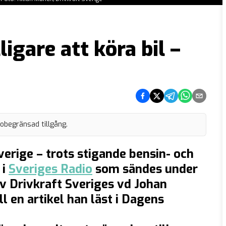
ligare att köra bil –
Dela på Facebook
Dela på Twitter
Dela på Telegram
Dela på What
Dela via e
 obegränsad tillgång.
i Sverige – trots stigande bensin- och
 i
Sveriges Radio
som sändes under
 Drivkraft Sveriges vd Johan
ll en artikel han läst i Dagens