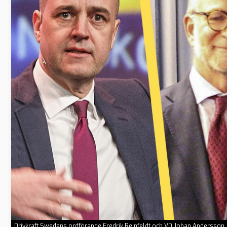
Drivkraft Swedens ordförande Fredrik Reinfeldt och VD Johan Andersson. F