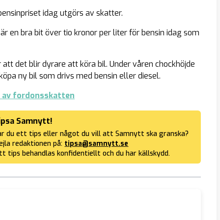
nsinpriset idag utgörs av skatter.
 en bra bit över tio kronor per liter för bensin idag som
att det blir dyrare att köra bil. Under våren chockhöjde
köpa ny bil som drivs med bensin eller diesel.
g av fordonsskatten
ipsa Samnytt!
r du ett tips eller något du vill att Samnytt ska granska?
jla redaktionen på:
tipsa@samnytt.se
tt tips behandlas konfidentiellt och du har källskydd.