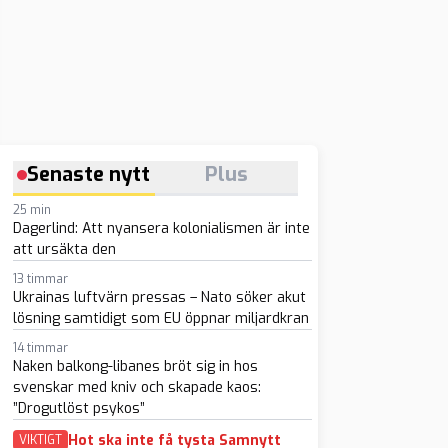
Senaste nytt
Plus
25 min
Dagerlind: Att nyansera kolonialismen är inte
att ursäkta den
13 timmar
Ukrainas luftvärn pressas – Nato söker akut
lösning samtidigt som EU öppnar miljardkran
14 timmar
Naken balkong-libanes bröt sig in hos
svenskar med kniv och skapade kaos:
”Drogutlöst psykos”
Hot ska inte få tysta Samnytt
VIKTIGT