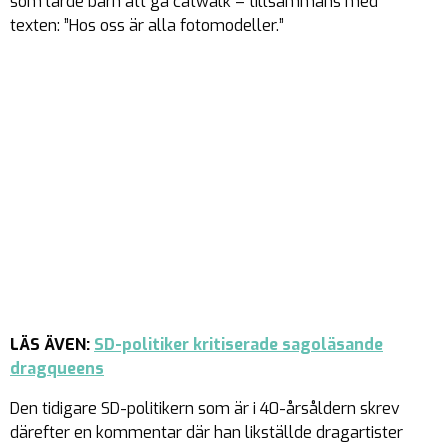
som lärde barn att gå catwalk – tillsammans med
texten: ”Hos oss är alla fotomodeller.”
LÄS ÄVEN:
SD-politiker kritiserade sagoläsande
dragqueens
Den tidigare SD-politikern som är i 40-årsåldern skrev
därefter en kommentar där han likställde dragartister