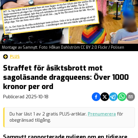
Montage av Samnytt. Foto: Håkan Dahlström CC BY 2.0 Flickr / Polisen
PLUS
Straffet för åsiktsbrott mot
sagoläsande dragqueens: Över 1000
kronor per ord
Dela på Facebook
Dela på Twitter
Dela på Teleg
Dela på 
Dela 
Publicerad
2025-10-18
Du har läst
1
av
2
gratis PLUS-artiklar.
Prenumerera
för
obegränsad tillgång.
Samnytt rapporterade nyligen om en tidigare