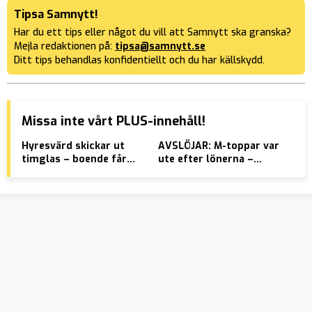
Tipsa Samnytt!
Har du ett tips eller något du vill att Samnytt ska granska?
Mejla redaktionen på:
tipsa@samnytt.se
Ditt tips behandlas konfidentiellt och du har källskydd.
Missa inte vårt PLUS-innehåll!
Hyresvärd skickar ut
AVSLÖJAR: M-toppar var
EU 
timglas – boende får
ute efter lönerna –
stö
duscha i MAX fyra
struntade i Sölvesborg
mig
minuter