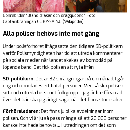
Genrebilder ”Bland drakar och dragqueens”. Foto:
Captainbrannigan CC BY-SA 4.0 (Wikipedia)
Alla poliser behövs inte mot gäng
Under polisförhöret ifrågasatte den tidigare SD-politikern
varför Polismyndigheten har tid att utreda kommentarer
på sociala medier när landet skakas av bombdåd på
löpande band. Det fick polisen att ryta ifrån.
SD-politikern:
Det är 32 sprängningar på en månad. I går
dog och mördades ett tiotal personer. Men så ska polisen
sitta och utreda hets mot folkgrupp… jag är lite förvirrad
över det här, ska jag ärligt säga, när det finns stora saker.
Förhörsledaren:
Det finns ju olika avdelningar inom
polisen. Och vi är ju så pass många så att 20 000 personer
kanske inte hade behövts… i utredningen om det som