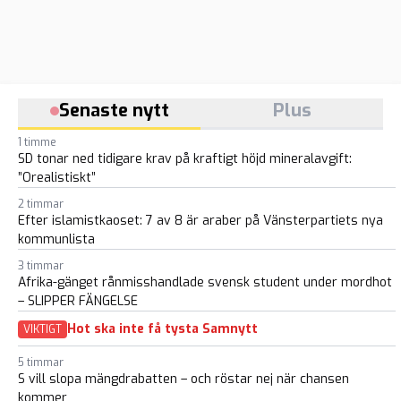
Senaste nytt
Plus
1 timme
SD tonar ned tidigare krav på kraftigt höjd mineralavgift:
”Orealistiskt”
2 timmar
Efter islamistkaoset: 7 av 8 är araber på Vänsterpartiets nya
kommunlista
3 timmar
Afrika-gänget rånmisshandlade svensk student under mordhot
– SLIPPER FÄNGELSE
Hot ska inte få tysta Samnytt
VIKTIGT
5 timmar
S vill slopa mängdrabatten – och röstar nej när chansen
kommer