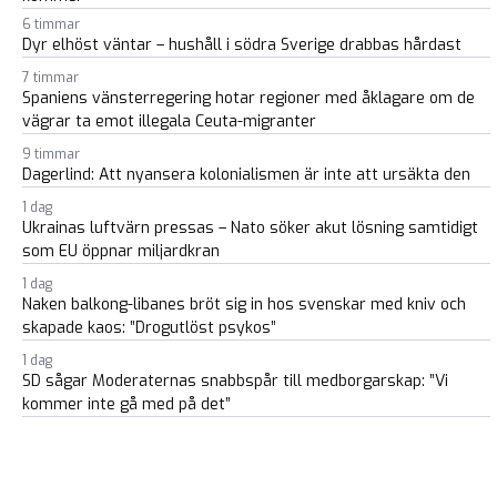
6 timmar
Dyr elhöst väntar – hushåll i södra Sverige drabbas hårdast
7 timmar
Spaniens vänsterregering hotar regioner med åklagare om de
vägrar ta emot illegala Ceuta-migranter
9 timmar
Dagerlind: Att nyansera kolonialismen är inte att ursäkta den
1 dag
Ukrainas luftvärn pressas – Nato söker akut lösning samtidigt
som EU öppnar miljardkran
1 dag
Naken balkong-libanes bröt sig in hos svenskar med kniv och
skapade kaos: ”Drogutlöst psykos”
1 dag
SD sågar Moderaternas snabbspår till medborgarskap: ”Vi
kommer inte gå med på det”