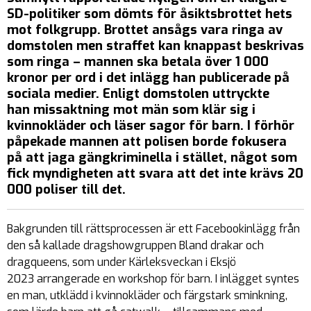
SD-politiker som dömts för åsiktsbrottet hets
mot folkgrupp. Brottet ansågs vara ringa av
domstolen men straffet kan knappast beskrivas
som ringa – mannen ska betala över 1 000
kronor per ord i det inlägg han publicerade på
sociala medier. Enligt domstolen uttryckte
han missaktning mot män som klär sig i
kvinnokläder och läser sagor för barn. I förhör
påpekade mannen att polisen borde fokusera
på att jaga gängkriminella i stället, något som
fick myndigheten att svara att det inte krävs 20
000 poliser till det.
Bakgrunden till rättsprocessen är ett Facebookinlägg från
den så kallade dragshowgruppen Bland drakar och
dragqueens, som under Kärleksveckan i Eksjö
2023 arrangerade en workshop för barn. I inlägget syntes
en man, utklädd i kvinnokläder och färgstark sminkning,