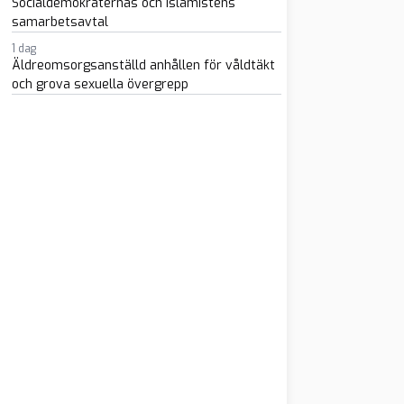
Socialdemokraternas och islamistens
samarbetsavtal
1 dag
Äldreomsorgsanställd anhållen för våldtäkt
och grova sexuella övergrepp