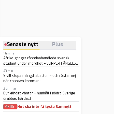
Senaste nytt
Plus
1 timme
Afrika-gänget rånmisshandlade svensk
student under mordhot – SLIPPER FÄNGELSE
43 min
S vill slopa mängdrabatten – och röstar nej
när chansen kommer
2 timmar
Dyr elhöst väntar – hushåll i södra Sverige
drabbas hårdast
Hot ska inte få tysta Samnytt
VIKTIGT