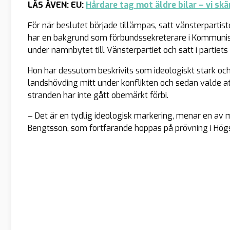
LÄS ÄVEN: EU:
Hårdare tag mot äldre bilar – vi sk
För när beslutet började tillämpas, satt vänsterpartist
har en bakgrund som förbundssekreterare i Kommuni
under namnbytet till Vänsterpartiet och satt i partiet
Hon har dessutom beskrivits som ideologiskt stark och l
landshövding mitt under konflikten och sedan valde at
stranden har inte gått obemärkt förbi.
– Det är en tydlig ideologisk markering, menar en av mo
Bengtsson, som fortfarande hoppas på prövning i Hög