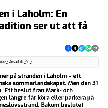
en i Laholm: En
dition ser ut att få
Dela på Facebook
Dela på Twitter
Dela på Telegram
Dela på What
Dela via e
 obegränsad tillgång.
a ner på stranden i Laholm – ett
svenska sommarlandskapet. Men den 31
p. Ett beslut från Mark- och
en längre får köra eller parkera på
meslövsstrand. Bakom beslutet