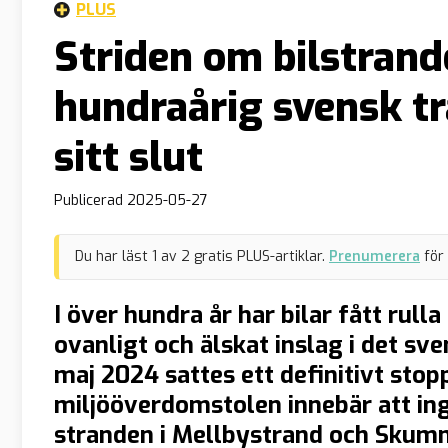
PLUS
Striden om bilstrand
hundraårig svensk tra
sitt slut
Publicerad
2025-05-27
Du har läst
1
av
2
gratis PLUS-artiklar.
Prenumerera
för
I över hundra år har bilar fått rull
ovanligt och älskat inslag i det 
maj 2024 sattes ett definitivt stop
miljööverdomstolen innebär att ing
stranden i Mellbystrand och Skum