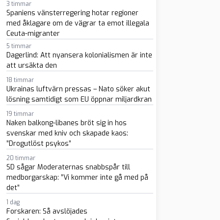
3 timmar
Spaniens vänsterregering hotar regioner
med åklagare om de vägrar ta emot illegala
Ceuta-migranter
5 timmar
Dagerlind: Att nyansera kolonialismen är inte
att ursäkta den
18 timmar
Ukrainas luftvärn pressas – Nato söker akut
sapp
-post
lösning samtidigt som EU öppnar miljardkran
19 timmar
Naken balkong-libanes bröt sig in hos
svenskar med kniv och skapade kaos:
”Drogutlöst psykos”
20 timmar
SD sågar Moderaternas snabbspår till
medborgarskap: ”Vi kommer inte gå med på
det”
1 dag
Forskaren: Så avslöjades