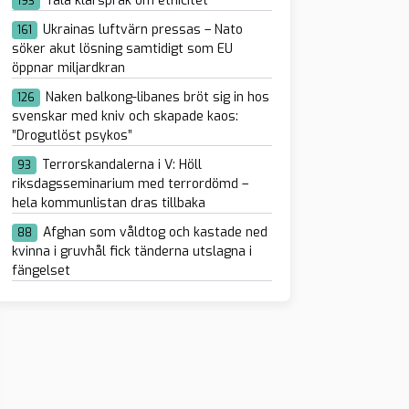
Tala klarspråk om etnicitet
193
Ukrainas luftvärn pressas – Nato
161
söker akut lösning samtidigt som EU
öppnar miljardkran
Naken balkong-libanes bröt sig in hos
126
svenskar med kniv och skapade kaos:
”Drogutlöst psykos”
Terrorskandalerna i V: Höll
93
riksdagsseminarium med terrordömd –
hela kommunlistan dras tillbaka
Afghan som våldtog och kastade ned
88
kvinna i gruvhål fick tänderna utslagna i
fängelset