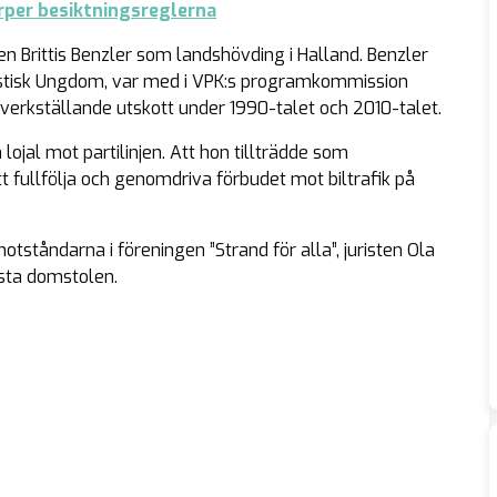
ärper besiktningsreglerna
en Brittis Benzler som landshövding i Halland. Benzler
stisk Ungdom, var med i VPK:s programkommission
s verkställande utskott under 1990-talet och 2010-talet.
ojal mot partilinjen. Att hon tillträdde som
t fullfölja och genomdriva förbudet mot biltrafik på
tståndarna i föreningen ”Strand för alla”, juristen Ola
sta domstolen.