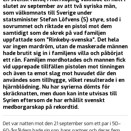
slutet av september av att två syriska män,
som välkomnats till Sverige under
statsminister Stefan Löfvens (S) styre, stod i
sovrummet och riktade en pistol mot dem
samtidigt som de skrek på vad familjen
uppfattade som ”Rinkeby-svenska”. Det hela
var ingen mardröm, utan de maskerade männen
hade brutit sig in i familjens villa och påbörjat
ett rån. Familjen mordhotades och mannen fick
vid upprepade tillfällen pistolen mot tinningen
och även ta emot slag mot huvudet där den
användes som tillhygge, vilket resulterade i en
hjärnblödning. Nu har syrierna dömts för
skräcknatten, men duon kan inte utvisas till
Syrien eftersom de har erhållit svenskt
medborgarskap på rekordtid.
Det var natten mot den 21 september som ett par i 50–
60-årsåldern hade sin son, hans partner och deras fem