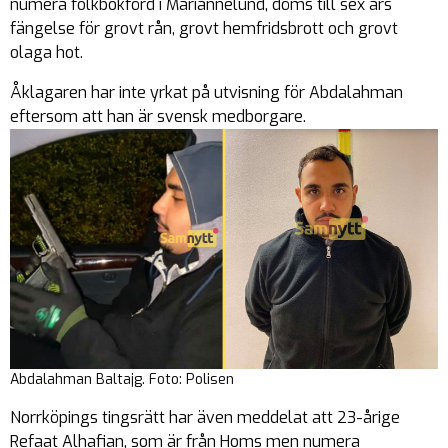
numera folkbokförd i Mariannelund, döms till sex års
fängelse för grovt rån, grovt hemfridsbrott och grovt
olaga hot.
Åklagaren har inte yrkat på utvisning för Abdalahman
eftersom att han är svensk medborgare.
Abdalahman Baltajg. Foto: Polisen
Norrköpings tingsrätt har även meddelat att 23-årige
Refaat Alhafian, som är från Homs men numera