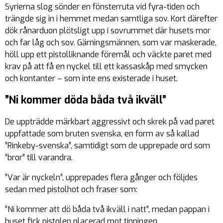
Syrierna slog sönder en fönsterruta vid fyra-tiden och
trängde sig in i hemmet medan samtliga sov. Kort därefter
dök rånarduon plötsligt upp i sovrummet där husets mor
och far låg och sov. Gärningsmännen, som var maskerade,
höll upp ett pistolliknande föremål och väckte paret med
krav på att få en nyckel till ett kassaskåp med smycken
och kontanter – som inte ens existerade i huset.
”Ni kommer döda båda två ikväll”
De uppträdde märkbart aggressivt och skrek på vad paret
uppfattade som bruten svenska, en form av så kallad
”Rinkeby-svenska”, samtidigt som de upprepade ord som
”bror” till varandra.
”Var är nyckeln”, upprepades flera gånger och följdes
sedan med pistolhot och fraser som:
”Ni kommer att dö båda två ikväll i natt”, medan pappan i
huset fick pistolen placerad mot tinningen.