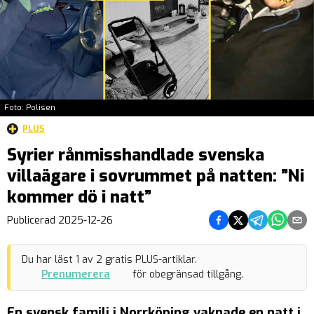
Foto: Polisen
PLUS
Syrier rånmisshandlade svenska
villaägare i sovrummet på natten: ”Ni
kommer dö i natt”
Dela på Facebook
Dela på Twitter
Dela på Teleg
Dela på 
Dela 
Publicerad
2025-12-26
Du har läst
1
av
2
gratis PLUS-artiklar.
Prenumerera
för obegränsad tillgång.
En svensk familj i Norrköping vaknade en natt i