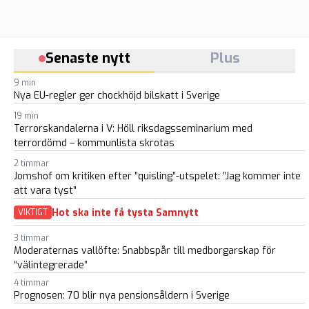
Senaste nytt
Plus
9 min
Nya EU-regler ger chockhöjd bilskatt i Sverige
19 min
Terrorskandalerna i V: Höll riksdagsseminarium med
terrordömd – kommunlista skrotas
2 timmar
Jomshof om kritiken efter ”quisling”-utspelet: ”Jag kommer inte
att vara tyst”
Hot ska inte få tysta Samnytt
VIKTIGT
3 timmar
Moderaternas vallöfte: Snabbspår till medborgarskap för
“välintegrerade”
4 timmar
Prognosen: 70 blir nya pensionsåldern i Sverige