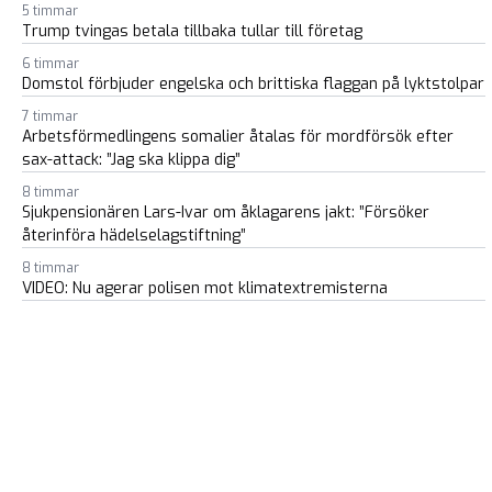
5 timmar
Trump tvingas betala tillbaka tullar till företag
6 timmar
Domstol förbjuder engelska och brittiska flaggan på lyktstolpar
7 timmar
Arbetsförmedlingens somalier åtalas för mordförsök efter
sax-attack: ”Jag ska klippa dig”
8 timmar
Sjukpensionären Lars-Ivar om åklagarens jakt: ”Försöker
återinföra hädelselagstiftning”
8 timmar
VIDEO: Nu agerar polisen mot klimatextremisterna