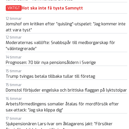
Hot ska inte få tysta Samnytt
VIKTIGT
12 timmar
Jomshof om kritiken efter ”quisling”-utspelet: ”Jag kommer inte
att vara tyst”
12 timmar
Moderaternas vallöfte: Snabbspår till medborgarskap för
“välintegrerade”
14 timmar
Prognosen: 70 blir nya pensionsåldern i Sverige
15 timmar
Trump tvingas betala tillbaka tullar till företag
15 timmar
Domstol förbjuder engelska och brittiska flaggan på lyktstolpar
16 timmar
Arbetsförmedlingens somalier åtalas för mordförsök efter
sax-attack: ”Jag ska klippa dig”
17 timmar
Sjukpensionären Lars-Ivar om åklagarens jakt: ”Försöker