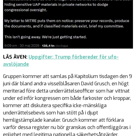
LÄS ÄVEN:
Uppgifter: Trump förbereder för ufo-
avslöjande
Gruppen kommer att samlas på Kapitolium tisdagen den 9
juni där bland andra visselblåsaren David Grusch, en högt
meriterad före detta underrättelseofficer som har vittnat
under ed inför kongressen om både farkoster och kroppar,
kommer att diskutera specifika icke-mänskliga
underrättelsebevis som han stött på i djupt
hemligstämplade kanaler. Grusch kommer att förklara
varför dessa register nu bör granskas och offentliggöras i
enlighet med legitima nationella säkerhetsåtgärder.