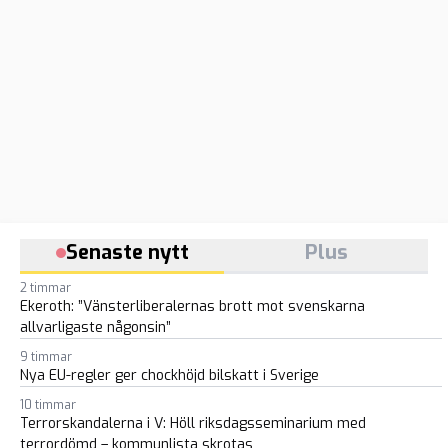
Senaste nytt
Plus
2 timmar
Ekeroth: ”Vänsterliberalernas brott mot svenskarna
allvarligaste någonsin”
9 timmar
Nya EU-regler ger chockhöjd bilskatt i Sverige
10 timmar
Terrorskandalerna i V: Höll riksdagsseminarium med
terrordömd – kommunlista skrotas