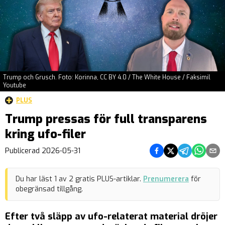
Trump och Grusch. Foto: Korinna, CC BY 4.0 / The White House / Faksimil
Youtube
PLUS
Trump pressas för full transparens
kring ufo-filer
Dela på Facebook
Dela på Twitter
Dela på Teleg
Dela på 
Dela 
Publicerad
2026-05-31
Du har läst
1
av
2
gratis PLUS-artiklar.
Prenumerera
för
obegränsad tillgång.
Efter två släpp av ufo-relaterat material dröjer