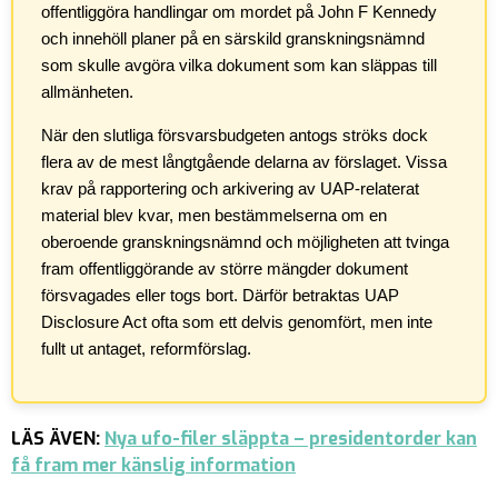
offentliggöra handlingar om mordet på John F Kennedy
och innehöll planer på en särskild granskningsnämnd
som skulle avgöra vilka dokument som kan släppas till
allmänheten.
När den slutliga försvarsbudgeten antogs ströks dock
flera av de mest långtgående delarna av förslaget. Vissa
krav på rapportering och arkivering av UAP-relaterat
material blev kvar, men bestämmelserna om en
oberoende granskningsnämnd och möjligheten att tvinga
fram offentliggörande av större mängder dokument
försvagades eller togs bort. Därför betraktas UAP
Disclosure Act ofta som ett delvis genomfört, men inte
fullt ut antaget, reformförslag.
LÄS ÄVEN:
Nya ufo-filer släppta – presidentorder kan
få fram mer känslig information