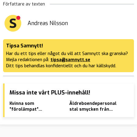
Författare av texten
Andreas Nilsson
Tipsa Samnytt!
Har du ett tips eller något du vill att Samnytt ska granska?
Mejla redaktionen på:
tipsa@samnytt.se
Ditt tips behandlas konfidentiellt och du har källskydd.
Missa inte vårt PLUS-innehåll!
Kvinna som
Äldreboendepersonal
Åta
”förolämpat”
stal smycken från
pol
gruppvåldtäktsmän får
pensionär och körde
bar
längre straff än
berusad i jobbet
”Ol
våldtäktsmännen